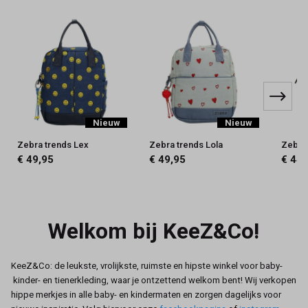
Nieuw
Nieuw
Zebra trends Lex
Zebra trends Lola
Zebra 
€ 49,95
€ 49,95
€ 44,
Welkom bij KeeZ&Co!
KeeZ&Co: de leukste, vrolijkste, ruimste en hipste winkel voor baby-
kinder- en tienerkleding, waar je ontzettend welkom bent! Wij verkopen
hippe merkjes in alle baby- en kindermaten en zorgen dagelijks voor