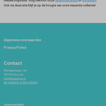
nieuwe inspiratie. Volg hiervoor onze
facebookpagina
of
instagram.
Ook via deze site blijf je op de hoogte van onze nieuwste collectie!
Footer
Algemene voorwaarden
Privacy Policy
Contact
Monetpassage 160
7811DX Emmen
info@keezenco.nl
06-14600545 of 0591-649474
Openingstijden