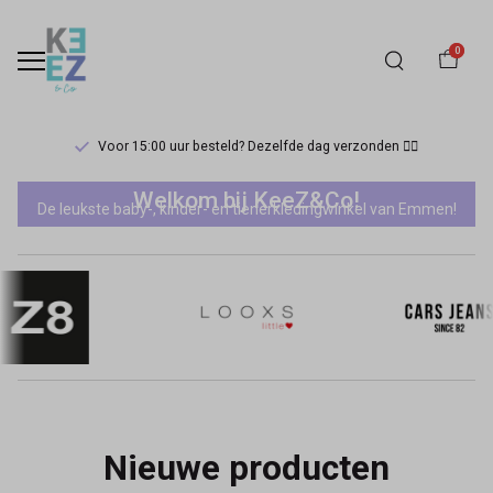
0
Voor 15:00 uur besteld? Dezelfde dag verzonden 🏃‍♀️
Keez&Co
Welkom bij KeeZ&Co!
De leukste baby-, kinder- en tienerkledingwinkel van Emmen!
Nieuwe producten