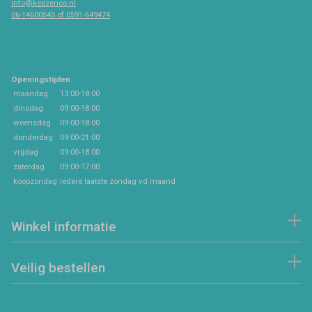
info@keezenco.nl
06-14600545 of 0591-649474
Openingstijden
maandag
13:00-18:00
dinsdag
09:00-18:00
woensdag
09:00-18:00
donderdag
09:00-21:00
vrijdag
09:00-18:00
zaterdag
09:00-17:00
koopzondag
iedere laatste zondag vd maand
Winkel informatie
Veilig bestellen