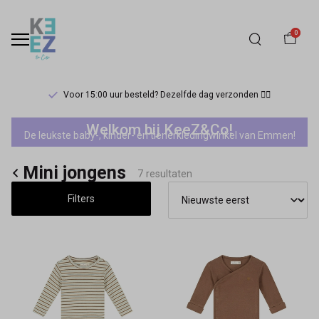
0
Voor 15:00 uur besteld? Dezelfde dag verzonden 🏃‍♀️
A
Welkom bij KeeZ&Co!
De leukste baby-, kinder- en tienerkledingwinkel van Emmen!
Tiny
Mini jongens
Story
7 resultaten
Filters
jongens
-
Keez&Co