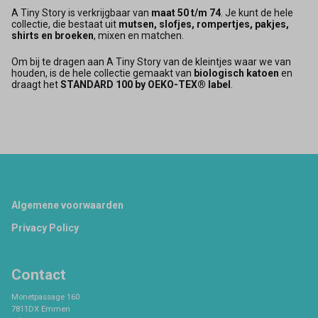
A Tiny Story is verkrijgbaar van
maat 50 t/m 74
. Je kunt de hele
collectie, die bestaat uit
mutsen, slofjes, rompertjes, pakjes,
shirts en broeken
, mixen en matchen.
Om bij te dragen aan A Tiny Story van de kleintjes waar we van
houden, is de hele collectie gemaakt van
biologisch katoen
en
draagt het
STANDARD 100 by OEKO-TEX® label
.
Footer
Algemene voorwaarden
Privacy Policy
Contact
Monetpassage 160
7811DX Emmen