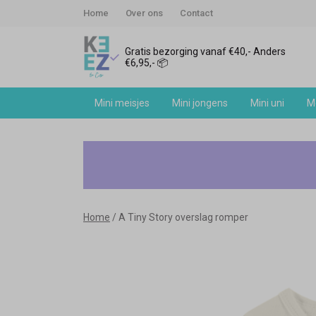
Home
Over ons
Contact
Gratis bezorging vanaf €40,- Anders
€6,95,- 📦
Mini meisjes
Mini jongens
Mini uni
Me
A
Tiny
Story
Home
A Tiny Story overslag romper
overslag
romper
-