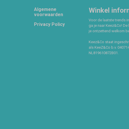
Footer
Winkel infor
Algemene
voorwaarden
Voor de laatste trends in
Privacy Policy
ga je naar Keez&Co! De 
je ontzettend welkom ben
Keez&Co staat ingeschr
als KeeZ&Co b.v. 04071
NL819610872B01.