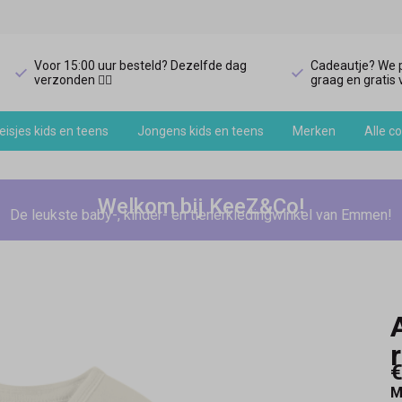
Voor 15:00 uur besteld? Dezelfde dag
Cadeautje? We p
verzonden 🏃‍♀️
graag en gratis v
isjes kids en teens
Jongens kids en teens
Merken
Alle co
Welkom bij KeeZ&Co!
De leukste baby-, kinder- en tienerkledingwinkel van Emmen!
€
M