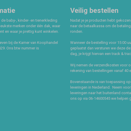
matie
Veilig bestellen
 de baby-, kinder- en tienerkleding
Nadat je je producten hebt gekozen
leukste merken onder één dak, waar
naar de betaalkassa om de betaling 
t en waar je prettig kunt winkelen.
ronden.
even bij de Kamer van Koophandel
Wanneer de bestelling voor 15:00 uu
429. Ons btw nummer is
geplaatst dan versturen we deze de
dag, je krijgt hiervan een track & tra
Wij nemen de verzendkosten voor 
rekening van bestellingen vanaf 40 
Bovenstaande is van toepassing op
leveringen in Nederland. Neem voor
leveringen naar het buitenland cont
ons op via 06-14600545 we helpen 