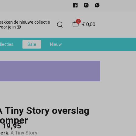
0
akken de nieuwe collectie
€ 0,00
oor je in 🎁
llecties
Sale
Nieuw
A Tiny Story overslag
romper
 19,95
erk:
A Tiny Story