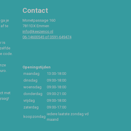
Contact
 ga je
Monetpassage 160
af te
7811DX Emmen
info@keezenco.nl
06-14600545 of 0591-649474
r is
zelfde
ce code.
onze
Openingstijden
euro.
maandag
13:00-18:00
dinsdag
09:00-18:00
woensdag
09:00-18:00
act met
donderdag
09:00-21:00
graag!
vrijdag
09:00-18:00
zaterdag
09:00-17:00
iedere laatste zondag vd
koopzondag
maand