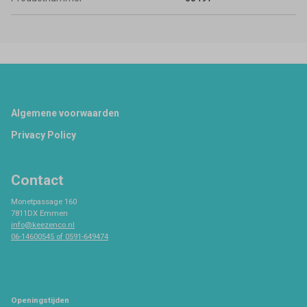
Footer
Algemene voorwaarden
Privacy Policy
Contact
Monetpassage 160
7811DX Emmen
info@keezenco.nl
06-14600545 of 0591-649474
Openingstijden