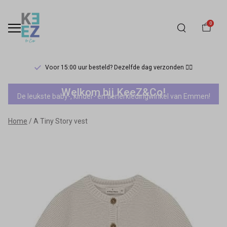
0
Voor 15:00 uur besteld? Dezelfde dag verzonden 🏃‍♀️
A
Welkom bij KeeZ&Co!
De leukste baby-, kinder- en tienerkledingwinkel van Emmen!
Tiny
Home
A Tiny Story vest
Story
vest
-
Keez&Co