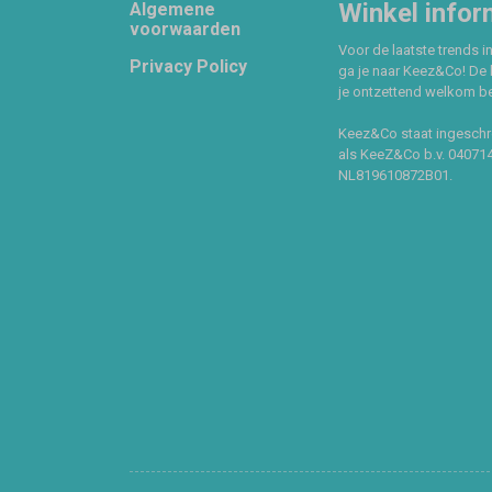
Footer
Winkel infor
Algemene
voorwaarden
Voor de laatste trends in
Privacy Policy
ga je naar Keez&Co! De 
je ontzettend welkom ben
Keez&Co staat ingeschr
als KeeZ&Co b.v. 04071
NL819610872B01.