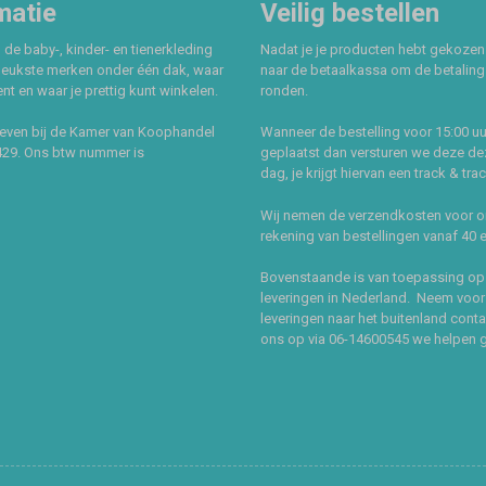
matie
Veilig bestellen
 de baby-, kinder- en tienerkleding
Nadat je je producten hebt gekozen
leukste merken onder één dak, waar
naar de betaalkassa om de betaling 
t en waar je prettig kunt winkelen.
ronden.
even bij de Kamer van Koophandel
Wanneer de bestelling voor 15:00 uu
429. Ons btw nummer is
geplaatst dan versturen we deze de
dag, je krijgt hiervan een track & tra
Wij nemen de verzendkosten voor 
rekening van bestellingen vanaf 40 
Bovenstaande is van toepassing op
leveringen in Nederland. Neem voor
leveringen naar het buitenland cont
ons op via 06-14600545 we helpen 