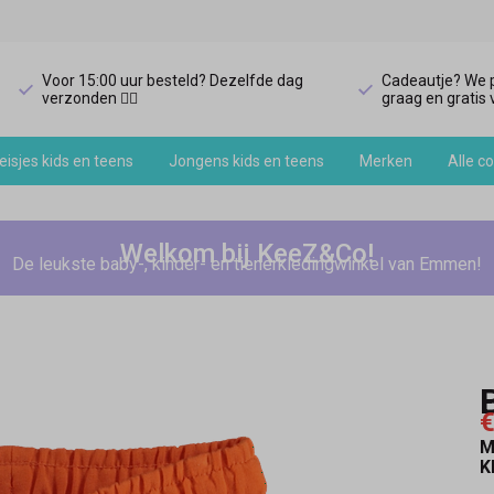
Voor 15:00 uur besteld? Dezelfde dag
Cadeautje? We p
verzonden 🏃‍♀️
graag en gratis v
isjes kids en teens
Jongens kids en teens
Merken
Alle co
Welkom bij KeeZ&Co!
De leukste baby-, kinder- en tienerkledingwinkel van Emmen!
€
M
K