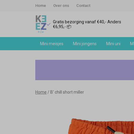
Home
Over ons
Contact
Gratis bezorging vanaf €40,- Anders
€6,95,- 📦
Mini meisjes
Mini jongens
Mini uni
Me
B'
chill
short
Home
B' chill short miller
miller
-
Keez&Co