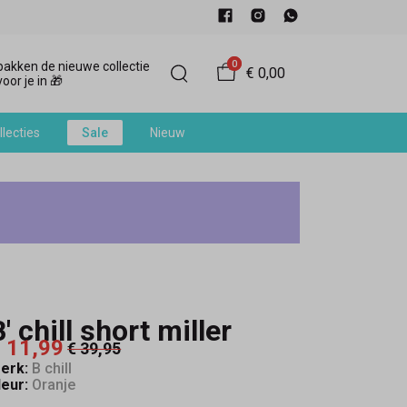
0
akken de nieuwe collectie
€ 0,00
oor je in 🎁
llecties
Sale
Nieuw
B' chill short miller
 11,99
€ 39,95
erk:
B chill
leur:
Oranje