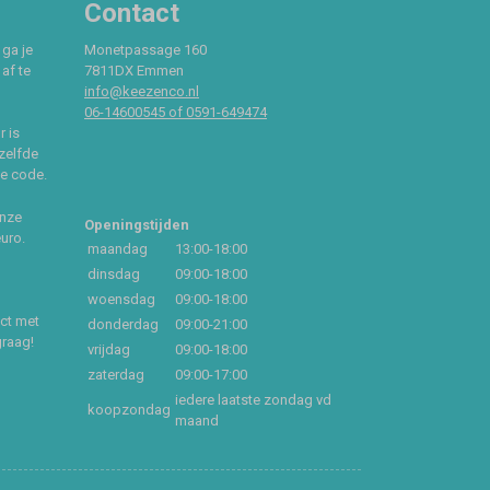
Contact
 ga je
Monetpassage 160
af te
7811DX Emmen
info@keezenco.nl
06-14600545 of 0591-649474
r is
zelfde
ce code.
onze
Openingstijden
euro.
maandag
13:00-18:00
dinsdag
09:00-18:00
woensdag
09:00-18:00
act met
donderdag
09:00-21:00
graag!
vrijdag
09:00-18:00
zaterdag
09:00-17:00
iedere laatste zondag vd
koopzondag
maand