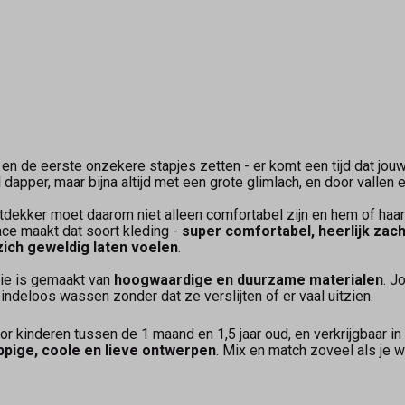
 en de eerste onzekere stapjes zetten - er komt een tijd dat jo
dapper, maar bijna altijd met een grote glimlach, en door vallen 
ntdekker moet daarom niet alleen comfortabel zijn en hem of haa
ace maakt dat soort kleding -
super comfortabel, heerlijk zach
zich geweldig laten voelen
.
tie is gemaakt van
hoogwaardige en duurzame materialen
. J
 eindeloos wassen zonder dat ze verslijten of er vaal uitzien.
or kinderen tussen de 1 maand en 1,5 jaar oud, en verkrijgbaar in
appige, coole en lieve ontwerpen
. Mix en match zoveel als je 