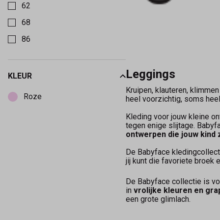
62
68
86
Leggings
KLEUR
Kies een Kleur om op te filteren
Kruipen, klauteren, klimmen
Roze
heel voorzichtig, soms heel 
Kleding voor jouw kleine o
tegen enige slijtage. Babyf
ontwerpen die jouw kind 
De Babyface kledingcollec
jij kunt die favoriete broek
De Babyface collectie is vo
in
vrolijke kleuren en gr
een grote glimlach.