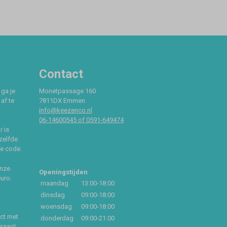
Contact
 ga je
Monetpassage 160
af te
7811DX Emmen
info@keezenco.nl
06-14600545 of 0591-649474
r is
zelfde
ce code.
onze
Openingstijden
euro.
maandag
13:00-18:00
dinsdag
09:00-18:00
woensdag
09:00-18:00
act met
donderdag
09:00-21:00
graag!