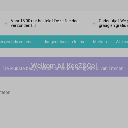
Voor 15:00 uur besteld? Dezelfde dag
Cadeautje? We p
verzonden 🏃‍♀️
graag en gratis v
isjes kids en teens
Jongens kids en teens
Merken
Alle co
Welkom bij KeeZ&Co!
De leukste baby-, kinder- en tienerkledingwinkel van Emmen!
ltaten