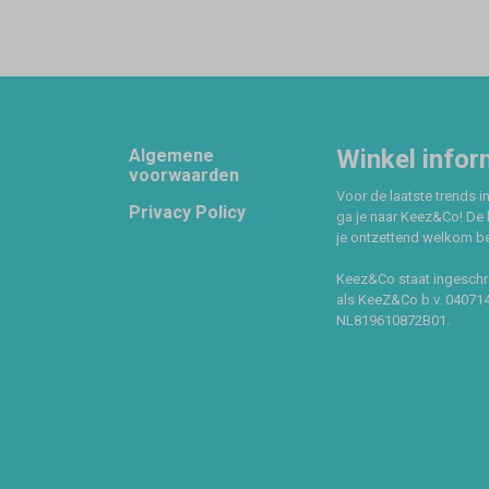
Footer
Winkel infor
Algemene
voorwaarden
Voor de laatste trends in
Privacy Policy
ga je naar Keez&Co! De 
je ontzettend welkom ben
Keez&Co staat ingeschr
als KeeZ&Co b.v. 04071
NL819610872B01.