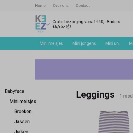
Home
Over ons
Contact
Gratis bezorging vanaf €40,- Anders
€6,95,- 📦
Mini meisjes
Mini jongens
Mini uni
Me
Babyface
mini
meisjes
Babyface
Leggings
leggings
1 resu
Mini meisjes
-
Broeken
Jassen
Keez&Co
Jurken