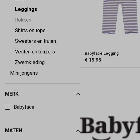
Leggings
Rokken
Shirts en tops
Sweaters en truien
Vesten en blazers
Babyface Legging
€ 15,95
Zwemkleding
Mini jongens
MERK
Kies een Merk om op te filteren
Babyface
MATEN
Kies een Maten om op te filteren