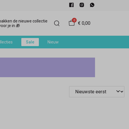
0
akken de nieuwe collectie
€ 0,00
oor je in 🎁
llecties
Sale
Nieuw