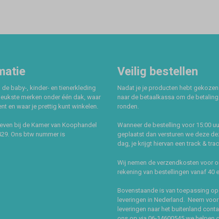
matie
Veilig bestellen
 de baby-, kinder- en tienerkleding
Nadat je je producten hebt gekozen
leukste merken onder één dak, waar
naar de betaalkassa om de betaling 
t en waar je prettig kunt winkelen.
ronden.
even bij de Kamer van Koophandel
Wanneer de bestelling voor 15:00 uu
429. Ons btw nummer is
geplaatst dan versturen we deze de
dag, je krijgt hiervan een track & tra
Wij nemen de verzendkosten voor 
rekening van bestellingen vanaf 40 
Bovenstaande is van toepassing op
leveringen in Nederland. Neem voor
leveringen naar het buitenland cont
ons op via 06-14600545 we helpen 