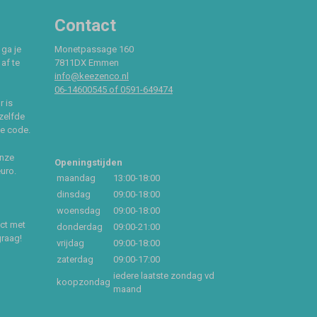
Contact
 ga je
Monetpassage 160
af te
7811DX Emmen
info@keezenco.nl
06-14600545 of 0591-649474
r is
zelfde
ce code.
onze
Openingstijden
euro.
maandag
13:00-18:00
dinsdag
09:00-18:00
woensdag
09:00-18:00
act met
donderdag
09:00-21:00
graag!
vrijdag
09:00-18:00
zaterdag
09:00-17:00
iedere laatste zondag vd
koopzondag
maand