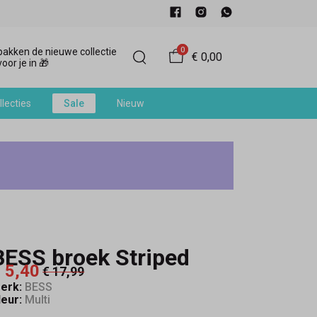
0
akken de nieuwe collectie
€ 0,00
oor je in 🎁
llecties
Sale
Nieuw
BESS broek Striped
 5,40
€ 17,99
erk:
BESS
leur:
Multi