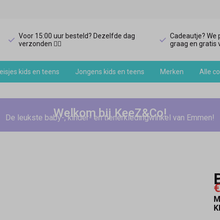
Voor 15:00 uur besteld? Dezelfde dag
Cadeautje? We p
verzonden 🏃‍♀️
graag en gratis v
isjes kids en teens
Jongens kids en teens
Merken
Alle co
Welkom bij KeeZ&Co!
De leukste baby-, kinder- en tienerkledingwinkel van Emmen!
€
M
K