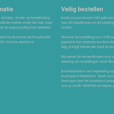
matie
Veilig bestellen
 de baby-, kinder- en tienerkleding
Nadat je je producten hebt gekozen
leukste merken onder één dak, waar
naar de betaalkassa om de betaling 
t en waar je prettig kunt winkelen.
ronden.
even bij de Kamer van Koophandel
Wanneer de bestelling voor 15:00 uu
429. Ons btw nummer is
geplaatst dan versturen we deze de
dag, je krijgt hiervan een track & tra
Wij nemen de verzendkosten voor 
rekening van bestellingen vanaf 40 
Bovenstaande is van toepassing op
leveringen in Nederland. Neem voor
leveringen naar het buitenland cont
ons op via 06-14600545 we helpen 