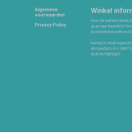
Footer
Winkel infor
Algemene
voorwaarden
Voor de laatste trends in
Privacy Policy
ga je naar Keez&Co! De 
je ontzettend welkom ben
Keez&Co staat ingeschr
als KeeZ&Co b.v. 04071
NL819610872B01.