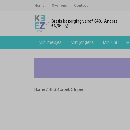
Home
Over ons
Contact
Gratis bezorging vanaf €40,- Anders
€6,95,- 📦
Mini meisjes
Mini jongens
Mini uni
Me
BESS
broek
Striped
Home
BESS broek Striped
-
Keez&Co