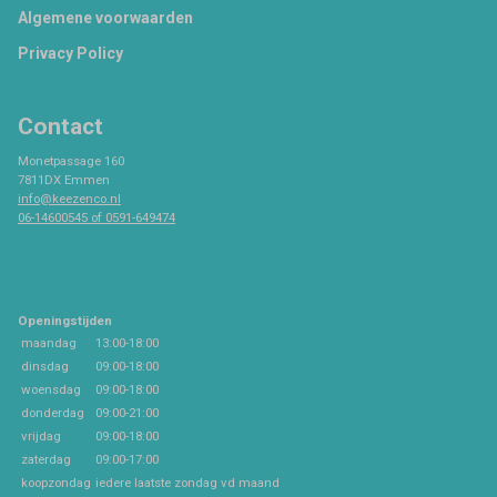
Footer
Algemene voorwaarden
Privacy Policy
Contact
Monetpassage 160
7811DX Emmen
info@keezenco.nl
06-14600545 of 0591-649474
Openingstijden
maandag
13:00-18:00
dinsdag
09:00-18:00
woensdag
09:00-18:00
donderdag
09:00-21:00
vrijdag
09:00-18:00
zaterdag
09:00-17:00
koopzondag
iedere laatste zondag vd maand