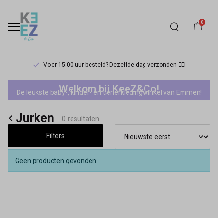
0
Voor 15:00 uur besteld? Dezelfde dag verzonden 🏃‍♀️
Jurken
Welkom bij KeeZ&Co!
De leukste baby-, kinder- en tienerkledingwinkel van Emmen!
-
Jurken
Keez&Co
0 resultaten
Filters
Geen producten gevonden