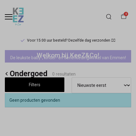
0
Voor 15:00 uur besteld? Dezelfde dag verzonden 🏃‍♀️
Ondergoed
Welkom bij KeeZ&Co!
De leukste baby-, kinder- en tienerkledingwinkel van Emmen!
-
Ondergoed
Keez&Co
0 resultaten
Filters
Geen producten gevonden