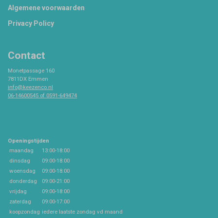
Footer
Algemene voorwaarden
Privacy Policy
Contact
Monetpassage 160
7811DX Emmen
info@keezenco.nl
06-14600545 of 0591-649474
Openingstijden
maandag
13:00-18:00
dinsdag
09:00-18:00
woensdag
09:00-18:00
donderdag
09:00-21:00
vrijdag
09:00-18:00
zaterdag
09:00-17:00
koopzondag
iedere laatste zondag vd maand