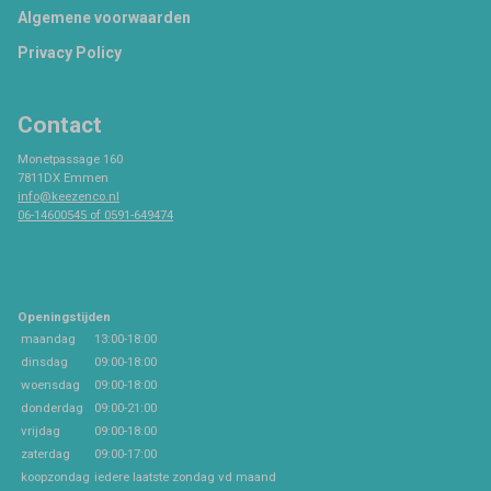
Footer
Algemene voorwaarden
Privacy Policy
Contact
Monetpassage 160
7811DX Emmen
info@keezenco.nl
06-14600545 of 0591-649474
Openingstijden
maandag
13:00-18:00
dinsdag
09:00-18:00
woensdag
09:00-18:00
donderdag
09:00-21:00
vrijdag
09:00-18:00
zaterdag
09:00-17:00
koopzondag
iedere laatste zondag vd maand