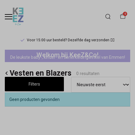
0
Voor 15:00 uur besteld? Dezelfde dag verzonden 🏃‍♀️
Vesten
Welkom bij KeeZ&Co!
De leukste baby-, kinder- en tienerkledingwinkel van Emmen!
en
Vesten en Blazers
Blazers
0 resultaten
Filters
-
Keez&Co
Geen producten gevonden