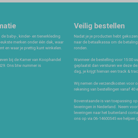
matie
Veilig bestellen
 de baby-, kinder- en tienerkleding
Nadat je je producten hebt gekozen
leukste merken onder één dak, waar
naar de betaalkassa om de betaling 
t en waar je prettig kunt winkelen.
ronden.
even bij de Kamer van Koophandel
Wanneer de bestelling voor 15:00 uu
429. Ons btw nummer is
geplaatst dan versturen we deze de
dag, je krijgt hiervan een track & tra
Wij nemen de verzendkosten voor 
rekening van bestellingen vanaf 40 
Bovenstaande is van toepassing op
leveringen in Nederland. Neem voor
leveringen naar het buitenland cont
ons op via 06-14600545 we helpen 