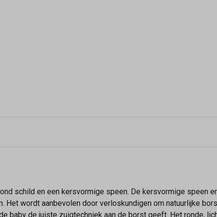
rond schild en een kersvormige speen. De kersvormige speen en 
. Het wordt aanbevolen door verloskundigen om natuurlijke bo
e baby de juiste zuigtechniek aan de borst geeft. Het ronde, lic