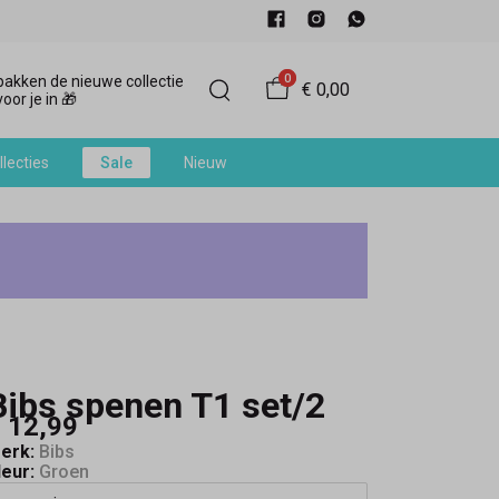
0
akken de nieuwe collectie
€ 0,00
oor je in 🎁
llecties
Sale
Nieuw
Bibs spenen T1 set/2
 12,99
erk:
Bibs
leur:
Groen