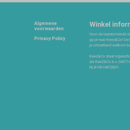
Footer
Winkel infor
Algemene
voorwaarden
Voor de laatste trends in
Privacy Policy
ga je naar Keez&Co! De 
je ontzettend welkom ben
Keez&Co staat ingeschr
als KeeZ&Co b.v. 04071
NL819610872B01.