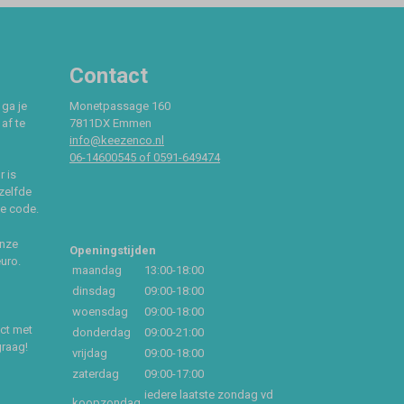
Contact
 ga je
Monetpassage 160
af te
7811DX Emmen
info@keezenco.nl
06-14600545 of 0591-649474
r is
zelfde
ce code.
onze
Openingstijden
euro.
maandag
13:00-18:00
dinsdag
09:00-18:00
woensdag
09:00-18:00
act met
donderdag
09:00-21:00
graag!
vrijdag
09:00-18:00
zaterdag
09:00-17:00
iedere laatste zondag vd
koopzondag