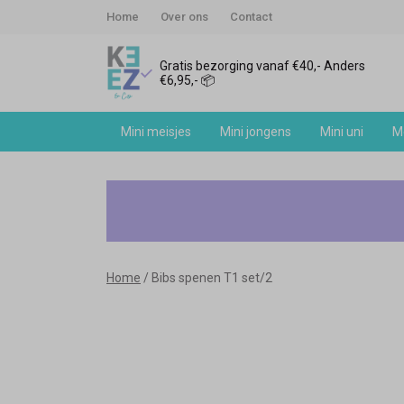
Home
Over ons
Contact
Gratis bezorging vanaf €40,- Anders
€6,95,- 📦
Mini meisjes
Mini jongens
Mini uni
Me
Bibs
spenen
T1
Home
Bibs spenen T1 set/2
set/2
-
Keez&Co