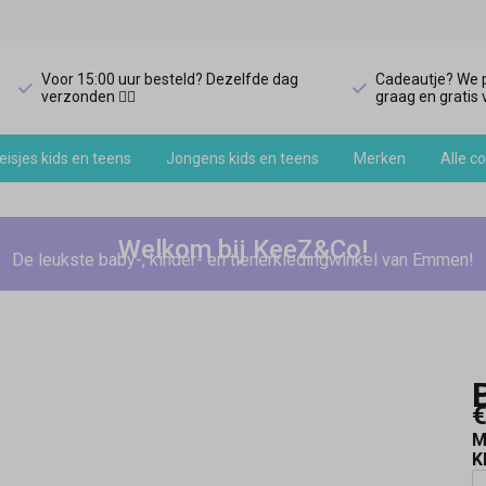
Voor 15:00 uur besteld? Dezelfde dag
Cadeautje? We p
verzonden 🏃‍♀️
graag en gratis v
isjes kids en teens
Jongens kids en teens
Merken
Alle co
Welkom bij KeeZ&Co!
De leukste baby-, kinder- en tienerkledingwinkel van Emmen!
€
M
K