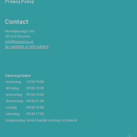
Privacy Policy
Contact
Monetpassage 160
7811DX Emmen
info@keezenco.nl
06-14600545 of 0591-649474
Openingstijden
maandag
13:00-18:00
dinsdag
09:00-18:00
woensdag
09:00-18:00
donderdag
09:00-21:00
vrijdag
09:00-18:00
zaterdag
09:00-17:00
koopzondag
iedere laatste zondag vd maand