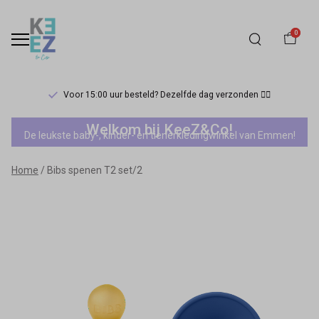
0
Voor 15:00 uur besteld? Dezelfde dag verzonden 🏃‍♀️
Bibs
Welkom bij KeeZ&Co!
De leukste baby-, kinder- en tienerkledingwinkel van Emmen!
spenen
Home
Bibs spenen T2 set/2
T2
set/2
-
Keez&Co