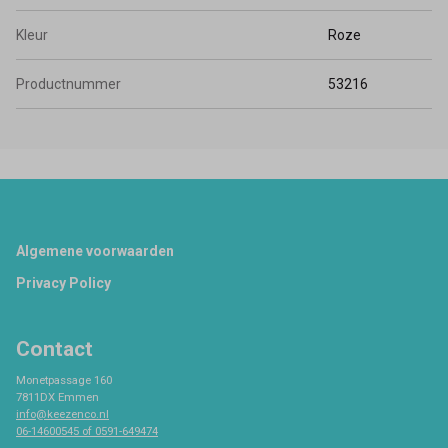
Kleur
Roze
Productnummer
53216
Footer
Algemene voorwaarden
Privacy Policy
Contact
Monetpassage 160
7811DX Emmen
info@keezenco.nl
06-14600545 of 0591-649474