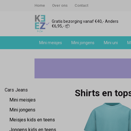
Home
Over ons
Contact
Gratis bezorging vanaf €40,- Anders
€6,95,- 📦
Mini meisjes
Mini jongens
Mini uni
Me
Cars
Jeans
jongens
Cars Jeans
Shirts en top
shirts
Mini meisjes
en
Mini jongens
Meisjes kids en teens
tops
Jongens kids en teens