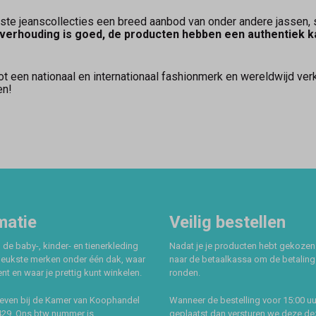
te jeanscollecties een breed aanbod van onder andere jassen, s
itverhouding is goed, de producten hebben een authentiek k
ot een nationaal en internationaal fashionmerk en wereldwijd ve
en!
matie
Veilig bestellen
 de baby-, kinder- en tienerkleding
Nadat je je producten hebt gekozen
leukste merken onder één dak, waar
naar de betaalkassa om de betaling 
t en waar je prettig kunt winkelen.
ronden.
even bij de Kamer van Koophandel
Wanneer de bestelling voor 15:00 uu
429. Ons btw nummer is
geplaatst dan versturen we deze de