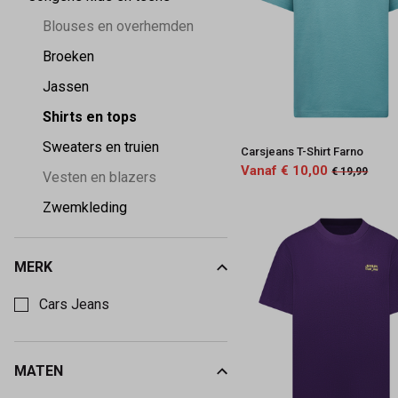
-
Blouses en overhemden
Keez&Co
Broeken
Jassen
Shirts en tops
Sweaters en truien
Carsjeans T-Shirt Farno
Vanaf € 10,00
€ 19,99
Vesten en blazers
Zwemkleding
MERK
Kies een Merk om op te filteren
Cars Jeans
MATEN
Kies een Maten om op te filteren