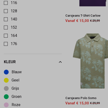
116
128
Carsjeans T-Shirt Carlow
140
Vanaf € 15,00
€ 29,99
152
164
176
KLEUR
Kies een Kleur om op te filteren
Blauw
Geel
Grijs
Groen
Carsjeans Polo Somo
Vanaf € 15,00
€ 29,99
Roze