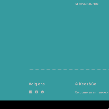
NL819610872B01.
Volg ons
© Keez&Co
Retourneren en herroep