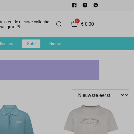
0
akken de nieuwe collectie
€ 0,00
oor je in 🎁
llecties
Sale
Nieuw