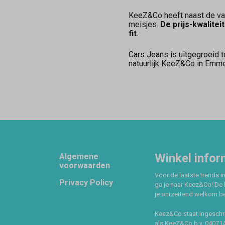
KeeZ&Co heeft naast de vas
meisjes.
De prijs-kwalite
fit
.
Cars Jeans is uitgegroeid t
natuurlijk KeeZ&Co in Emm
Footer
Winkel infor
Algemene
voorwaarden
Voor de laatste trends in
Privacy Policy
ga je naar Keez&Co! De 
je ontzettend welkom ben
Keez&Co staat ingeschr
als KeeZ&Co b.v. 04071