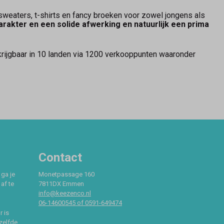
weaters, t-shirts en fancy broeken voor zowel jongens als
arakter en een solide afwerking en natuurlijk een prima
rkrijgbaar in 10 landen via 1200 verkooppunten waaronder
Contact
 ga je
Monetpassage 160
af te
7811DX Emmen
info@keezenco.nl
06-14600545 of 0591-649474
r is
zelfde