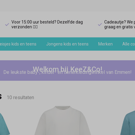
Voor 15:00 uur besteld? Dezelfde dag
Cadeautje? We p
verzonden 🏃‍♀️
graag en gratis v
isjes kids en teens
Jongens kids en teens
Merken
Alle co
Welkom bij KeeZ&Co!
De leukste baby-, kinder- en tienerkledingwinkel van Emmen!
s
10 resultaten