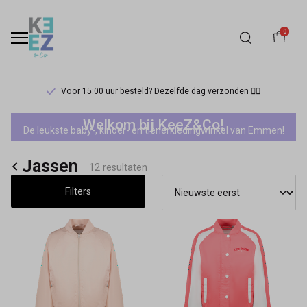
0
Voor 15:00 uur besteld? Dezelfde dag verzonden 🏃‍♀️
Cars
Welkom bij KeeZ&Co!
De leukste baby-, kinder- en tienerkledingwinkel van Emmen!
Jeans
Jassen
meisjes
12 resultaten
Filters
jassen
-
Keez&Co