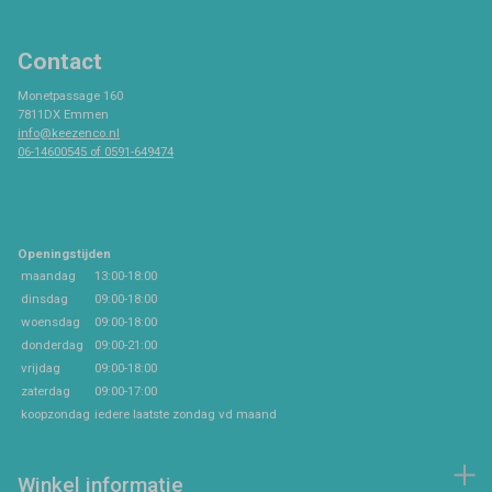
Contact
Monetpassage 160
7811DX Emmen
info@keezenco.nl
06-14600545 of 0591-649474
Openingstijden
maandag
13:00-18:00
dinsdag
09:00-18:00
woensdag
09:00-18:00
donderdag
09:00-21:00
vrijdag
09:00-18:00
zaterdag
09:00-17:00
koopzondag
iedere laatste zondag vd maand
Winkel informatie