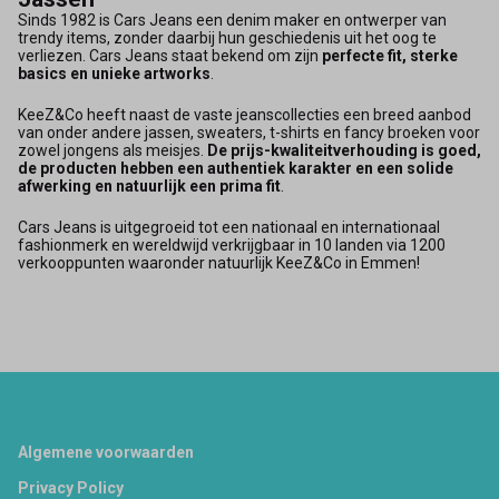
Sinds 1982 is Cars Jeans een denim maker en ontwerper van
trendy items, zonder daarbij hun geschiedenis uit het oog te
verliezen. Cars Jeans staat bekend om zijn
perfecte fit, sterke
basics en unieke artworks
.
KeeZ&Co heeft naast de vaste jeanscollecties een breed aanbod
van onder andere jassen, sweaters, t-shirts en fancy broeken voor
zowel jongens als meisjes.
De prijs-kwaliteitverhouding is goed,
de producten hebben een authentiek karakter en een solide
afwerking en natuurlijk een prima fit
.
Cars Jeans is uitgegroeid tot een nationaal en internationaal
fashionmerk en wereldwijd verkrijgbaar in 10 landen via 1200
verkooppunten waaronder natuurlijk KeeZ&Co in Emmen!
Footer
Algemene voorwaarden
Privacy Policy