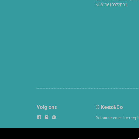
NL819610872B01.
Volg ons
© Keez&Co
Retourneren en herroep