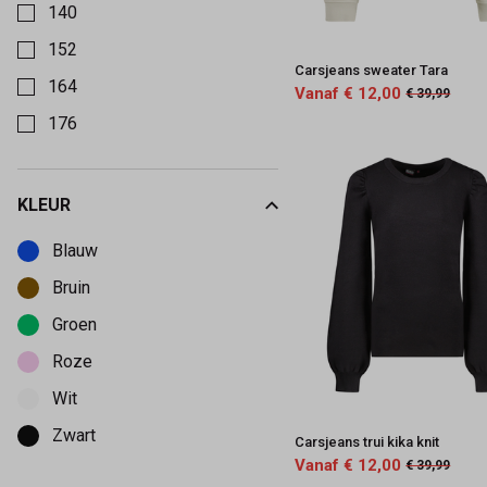
140
152
Carsjeans sweater Tara
164
Vanaf € 12,00
€ 39,99
176
KLEUR
Kies een Kleur om op te filteren
Blauw
Bruin
Groen
Roze
Wit
Zwart
Carsjeans trui kika knit
Vanaf € 12,00
€ 39,99