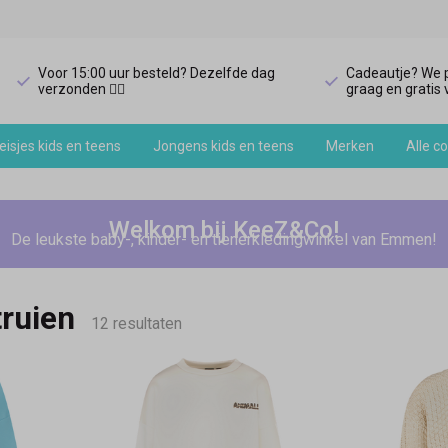
Voor 15:00 uur besteld? Dezelfde dag
Cadeautje? We p
verzonden 🏃‍♀️
graag en gratis v
isjes kids en teens
Jongens kids en teens
Merken
Alle co
Welkom bij KeeZ&Co!
De leukste baby-, kinder- en tienerkledingwinkel van Emmen!
truien
12 resultaten