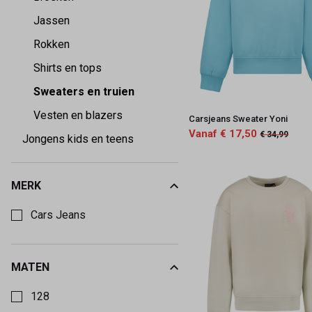
-
Jassen
Keez&Co
Rokken
Shirts en tops
Sweaters en truien
Vesten en blazers
Carsjeans Sweater Yoni
Vanaf € 17,50
€ 34,99
Jongens kids en teens
MERK
Kies een Merk om op te filteren
Cars Jeans
MATEN
Kies een Maten om op te filteren
128