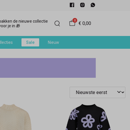
0
akken de nieuwe collectie
€ 0,00
oor je in 🎁
llecties
Sale
Nieuw