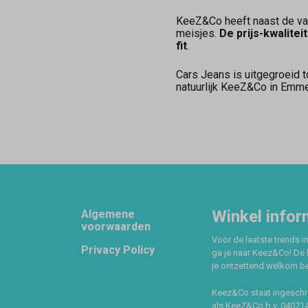
KeeZ&Co heeft naast de vas
meisjes.
De prijs-kwalite
fit
.
Cars Jeans is uitgegroeid t
natuurlijk KeeZ&Co in Emm
Footer
Winkel infor
Algemene
voorwaarden
Voor de laatste trends in
Privacy Policy
ga je naar Keez&Co! De 
je ontzettend welkom ben
Keez&Co staat ingeschr
als KeeZ&Co b.v. 04071