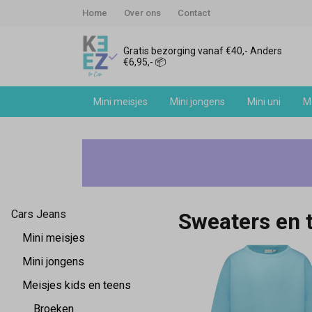
Home
Over ons
Contact
Gratis bezorging vanaf €40,- Anders
€6,95,- 📦
Mini meisjes
Mini jongens
Mini uni
Me
Cars
Jeans
meisjes
Cars Jeans
Sweaters en 
sweaters
Mini meisjes
en
Mini jongens
Meisjes kids en teens
truien
Broeken