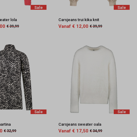
Sale
Sale
ater lola
Carsjeans trui kika knit
,00
Vanaf € 12,00
€ 39,99
€ 39,99
Sale
Sale
martina
Carsjeans sweater oala
90
Vanaf € 17,50
€ 32,99
€ 34,99