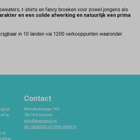
weaters, t-shirts en fancy broeken voor zowel jongens als
arakter en een solide afwerking en natuurlijk een prima
rkrijgbaar in 10 landen via 1200 verkooppunten waaronder
Contact
 ga je
Monetpassage 160
af te
7811DX Emmen
info@keezenco.nl
06-14600545 of 0591-649474
r is
zelfde