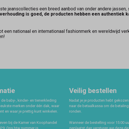
te jeanscollecties een breed aanbod van onder andere jassen, s
itverhouding is goed, de producten hebben een authentiek k
ot een nationaal en internationaal fashionmerk en wereldwijd ve
en!
matie
Veilig bestellen
 de baby-, kinder- en tienerkleding
Nadat je je producten hebt gekozen
leukste merken onder één dak, waar
naar de betaalkassa om de betaling 
t en waar je prettig kunt winkelen.
ronden.
even bij de Kamer van Koophandel
Wanneer de bestelling voor 15:00 uu
429. Ons btw nummer is
geplaatst dan versturen we deze de