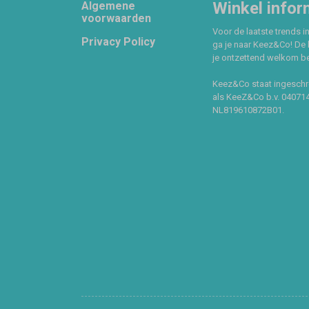
Footer
Winkel infor
Algemene
voorwaarden
Voor de laatste trends in
Privacy Policy
ga je naar Keez&Co! De 
je ontzettend welkom ben
Keez&Co staat ingeschr
als KeeZ&Co b.v. 04071
NL819610872B01.