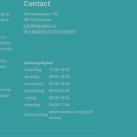
Contact
 ga je
Monetpassage 160
af te
7811DX Emmen
info@keezenco.nl
06-14600545 of 0591-649474
r is
zelfde
ce code.
onze
Openingstijden
euro.
maandag
13:00-18:00
dinsdag
09:00-18:00
woensdag
09:00-18:00
act met
donderdag
09:00-21:00
graag!
vrijdag
09:00-18:00
zaterdag
09:00-17:00
iedere laatste zondag vd
koopzondag
maand