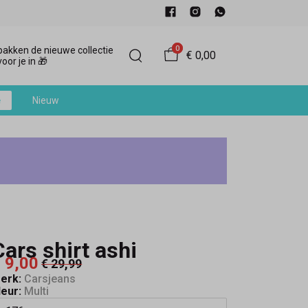
0
akken de nieuwe collectie
€ 0,00
oor je in 🎁
e
Nieuw
Cars shirt ashi
 9,00
€ 29,99
erk:
Carsjeans
leur:
Multi