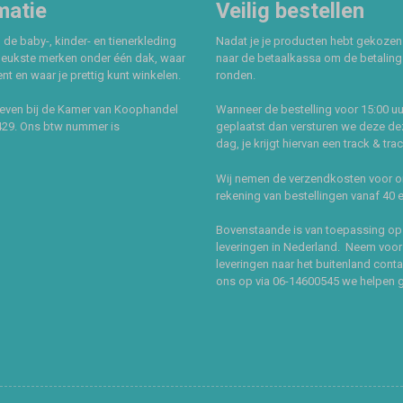
matie
Veilig bestellen
 de baby-, kinder- en tienerkleding
Nadat je je producten hebt gekozen
leukste merken onder één dak, waar
naar de betaalkassa om de betaling 
t en waar je prettig kunt winkelen.
ronden.
even bij de Kamer van Koophandel
Wanneer de bestelling voor 15:00 uu
429. Ons btw nummer is
geplaatst dan versturen we deze de
dag, je krijgt hiervan een track & tra
Wij nemen de verzendkosten voor 
rekening van bestellingen vanaf 40 
Bovenstaande is van toepassing op
leveringen in Nederland. Neem voor
leveringen naar het buitenland cont
ons op via 06-14600545 we helpen 