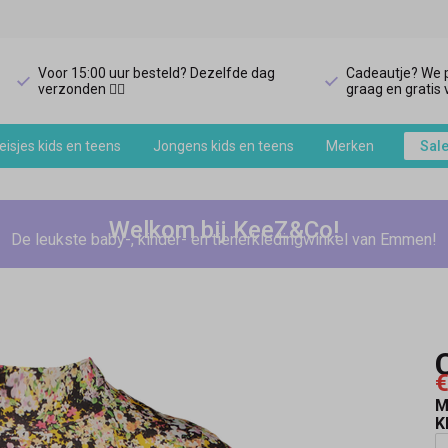
Voor 15:00 uur besteld? Dezelfde dag
Cadeautje? We p
verzonden 🏃‍♀️
graag en gratis v
isjes kids en teens
Jongens kids en teens
Merken
Sal
Welkom bij KeeZ&Co!
De leukste baby-, kinder- en tienerkledingwinkel van Emmen!
€
M
K