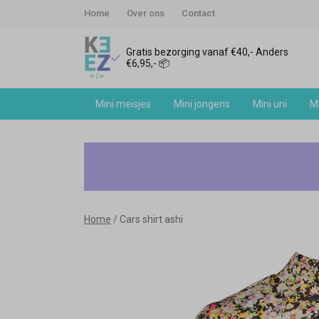
Home
Over ons
Contact
Gratis bezorging vanaf €40,- Anders
€6,95,- 📦
Mini meisjes
Mini jongens
Mini uni
Me
Cars
shirt
ashi
Home
Cars shirt ashi
-
Keez&Co