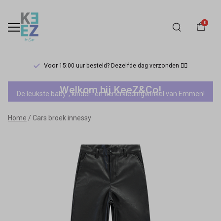
0
Voor 15:00 uur besteld? Dezelfde dag verzonden 🏃‍♀️
Cars
Welkom bij KeeZ&Co!
De leukste baby-, kinder- en tienerkledingwinkel van Emmen!
broek
Home
Cars broek innessy
innessy
-
Keez&Co