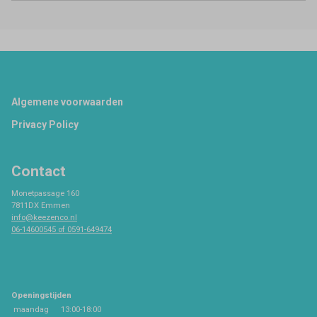
Footer
Algemene voorwaarden
Privacy Policy
Contact
Monetpassage 160
7811DX Emmen
info@keezenco.nl
06-14600545 of 0591-649474
Openingstijden
maandag
13:00-18:00