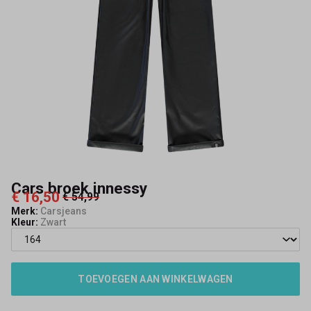
Cars broek innessy
€ 16,50
€ 54,99
Merk:
Carsjeans
Kleur:
Zwart
TOEVOEGEN AAN WINKELWAGEN