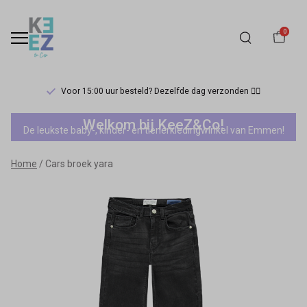
0
Voor 15:00 uur besteld? Dezelfde dag verzonden 🏃‍♀️
Cars
Welkom bij KeeZ&Co!
De leukste baby-, kinder- en tienerkledingwinkel van Emmen!
broek
Home
Cars broek yara
yara
-
Keez&Co