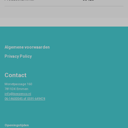
Footer
Algemene voorwaarden
Privacy Policy
Contact
Monetpassage 160
7811DX Emmen
info@keezenco.nl
06-14600545 of 0591-649474
Openingstijden