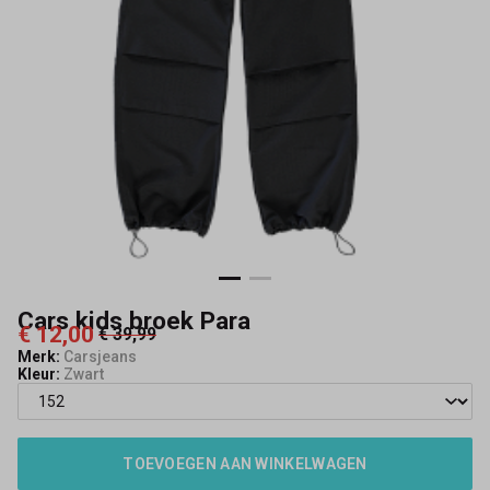
Cars kids broek Para
€ 12,00
€ 39,99
Merk:
Carsjeans
Kleur:
Zwart
TOEVOEGEN AAN WINKELWAGEN