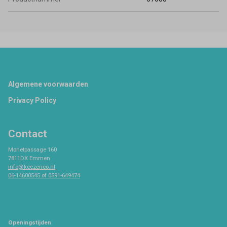
Footer
Algemene voorwaarden
Privacy Policy
Contact
Monetpassage 160
7811DX Emmen
info@keezenco.nl
06-14600545 of 0591-649474
Openingstijden