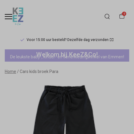
0
Voor 15:00 uur besteld? Dezelfde dag verzonden 🏃‍♀️
Cars
Welkom bij KeeZ&Co!
De leukste baby-, kinder- en tienerkledingwinkel van Emmen!
kids
Home
Cars kids broek Para
broek
Para
-
Keez&Co