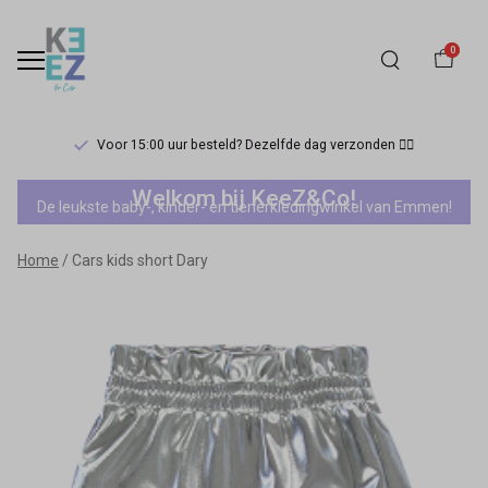
0
Voor 15:00 uur besteld? Dezelfde dag verzonden 🏃‍♀️
Cars
Welkom bij KeeZ&Co!
De leukste baby-, kinder- en tienerkledingwinkel van Emmen!
kids
Home
Cars kids short Dary
short
Dary
-
Keez&Co