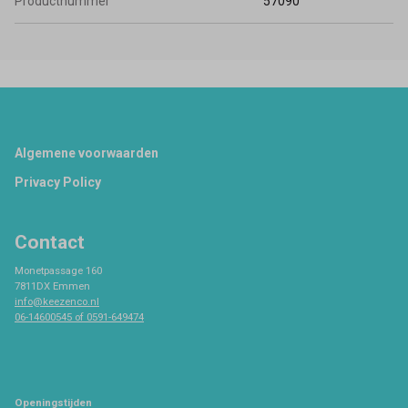
Productnummer
57090
Footer
Algemene voorwaarden
Privacy Policy
Contact
Monetpassage 160
7811DX Emmen
info@keezenco.nl
06-14600545 of 0591-649474
Openingstijden