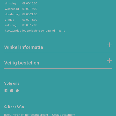
dinsdag
09:00-18:00
woensdag
09:00-18:00
donderdag
09:00-21:00
vrijdag
09:00-18:00
zaterdag
09:00-17:00
koopzondag
iedere laatste zondag vd maand
Winkel informatie
Veilig bestellen
Volg ons
© Keez&Co
Retourneren en herroepingsrecht
Cookie statement