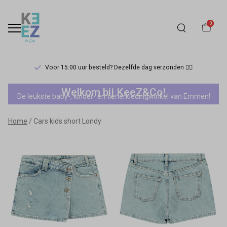
0
Voor 15:00 uur besteld? Dezelfde dag verzonden 🏃‍♀️
Cars
Welkom bij KeeZ&Co!
De leukste baby-, kinder- en tienerkledingwinkel van Emmen!
kids
Home
Cars kids short Londy
short
Londy
-
Keez&Co