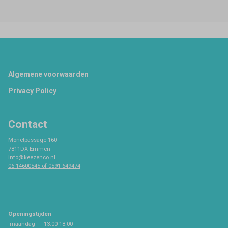
Footer
Algemene voorwaarden
Privacy Policy
Contact
Monetpassage 160
7811DX Emmen
info@keezenco.nl
06-14600545 of 0591-649474
Openingstijden
maandag
13:00-18:00