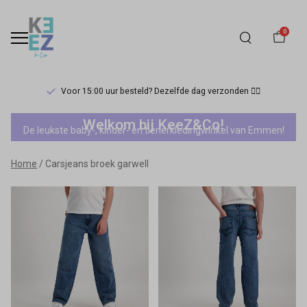
0
Voor 15:00 uur besteld? Dezelfde dag verzonden 🏃‍♀️
Carsjeans
Welkom bij KeeZ&Co!
De leukste baby-, kinder- en tienerkledingwinkel van Emmen!
broek
Home
Carsjeans broek garwell
garwell
-
Keez&Co