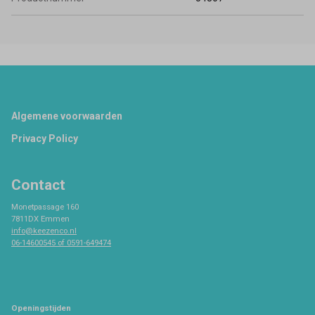
Footer
Algemene voorwaarden
Privacy Policy
Contact
Monetpassage 160
7811DX Emmen
info@keezenco.nl
06-14600545 of 0591-649474
Openingstijden