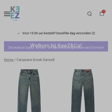
0
Voor 15:00 uur besteld? Dezelfde dag verzonden 🏃‍♀️
Carsjeans
Welkom bij KeeZ&Co!
De leukste baby-, kinder- en tienerkledingwinkel van Emmen!
broek
Home
Carsjeans broek Garwell
Garwell
-
Keez&Co