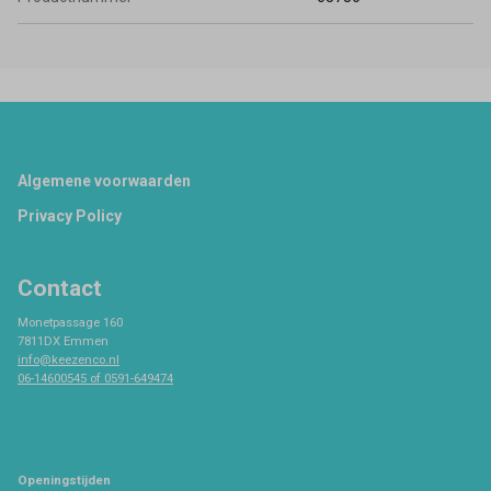
Footer
Algemene voorwaarden
Privacy Policy
Contact
Monetpassage 160
7811DX Emmen
info@keezenco.nl
06-14600545 of 0591-649474
Openingstijden