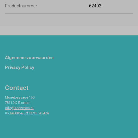
Productnummer
62402
Footer
Algemene voorwaarden
Privacy Policy
Contact
Monetpassage 160
7811DX Emmen
info@keezenco.nl
06-14600545 of 0591-649474