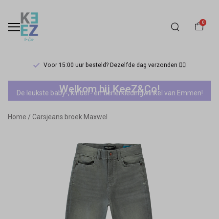
0
Voor 15:00 uur besteld? Dezelfde dag verzonden 🏃‍♀️
Carsjeans
Welkom bij KeeZ&Co!
De leukste baby-, kinder- en tienerkledingwinkel van Emmen!
broek
Home
Carsjeans broek Maxwel
Maxwel
-
Keez&Co