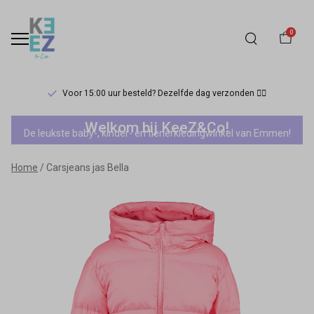
0
Voor 15:00 uur besteld? Dezelfde dag verzonden 🏃‍♀️
Carsjeans
Welkom bij KeeZ&Co!
De leukste baby-, kinder- en tienerkledingwinkel van Emmen!
jas
Home
Carsjeans jas Bella
Bella
-
Keez&Co