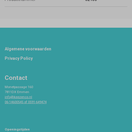
Footer
Algemene voorwaarden
Privacy Policy
Contact
Monetpassage 160
7811DX Emmen
info@keezenco.nl
06-14600545 of 0591-649474
Openingstijden