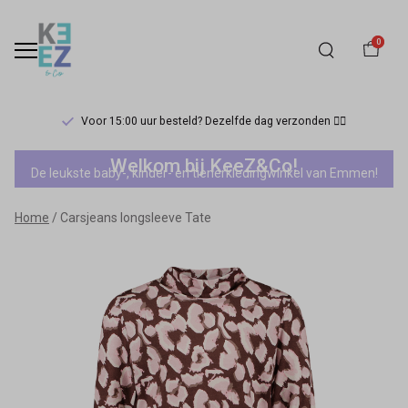
0
Voor 15:00 uur besteld? Dezelfde dag verzonden 🏃‍♀️
Carsjeans
Welkom bij KeeZ&Co!
De leukste baby-, kinder- en tienerkledingwinkel van Emmen!
longsleeve
Home
Carsjeans longsleeve Tate
Tate
-
Keez&Co