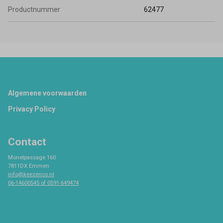
Productnummer
62477
Footer
Algemene voorwaarden
Privacy Policy
Contact
Monetpassage 160
7811DX Emmen
info@keezenco.nl
06-14600545 of 0591-649474