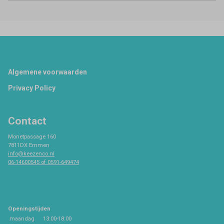
Footer
Algemene voorwaarden
Privacy Policy
Contact
Monetpassage 160
7811DX Emmen
info@keezenco.nl
06-14600545 of 0591-649474
Openingstijden
maandag
13:00-18:00