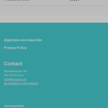
Footer
Algemene voorwaarden
Privacy Policy
Contact
Monetpassage 160
7811DX Emmen
info@keezenco.nl
06-14600545 of 0591-649474
Openingstijden