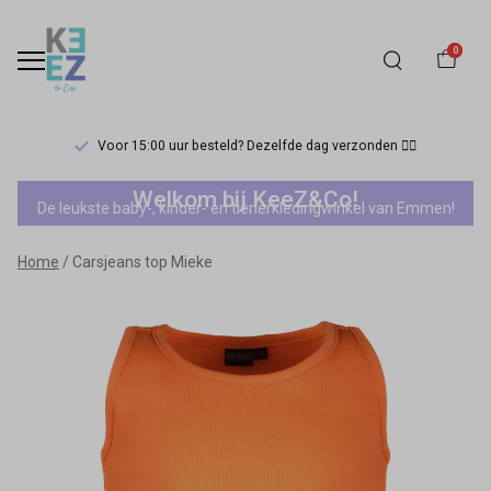
0
Voor 15:00 uur besteld? Dezelfde dag verzonden 🏃‍♀️
Carsjeans
Welkom bij KeeZ&Co!
De leukste baby-, kinder- en tienerkledingwinkel van Emmen!
top
Home
Carsjeans top Mieke
Mieke
-
Keez&Co