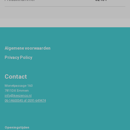
Footer
Algemene voorwaarden
Privacy Policy
Contact
Monetpassage 160
7811DX Emmen
info@keezenco.nl
06-14600545 of 0591-649474
Openingstijden