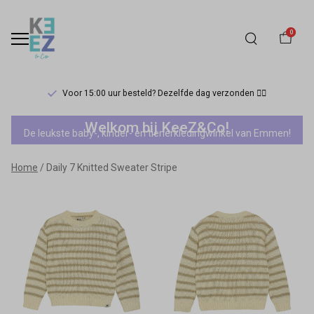
0
Voor 15:00 uur besteld? Dezelfde dag verzonden 🏃‍♀️
Daily
Welkom bij KeeZ&Co!
De leukste baby-, kinder- en tienerkledingwinkel van Emmen!
7
Home
Daily 7 Knitted Sweater Stripe
Knitted
Sweater
Stripe
-
Keez&Co