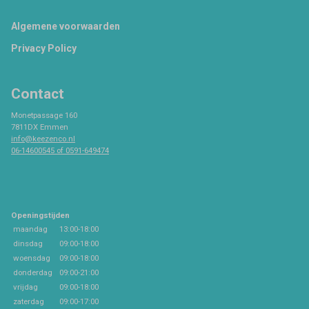
Footer
Algemene voorwaarden
Privacy Policy
Contact
Monetpassage 160
7811DX Emmen
info@keezenco.nl
06-14600545 of 0591-649474
Openingstijden
maandag
13:00-18:00
dinsdag
09:00-18:00
woensdag
09:00-18:00
donderdag
09:00-21:00
vrijdag
09:00-18:00
zaterdag
09:00-17:00