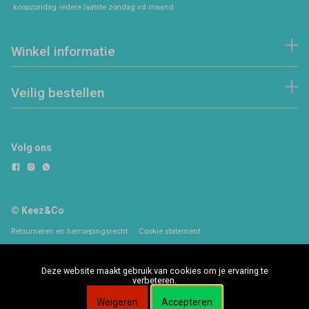
koopzondag
iedere laatste zondag vd maand
Winkel informatie
Veilig bestellen
Volg ons
© Keez&Co
Retourneren en herroepingsrecht
Cookie statement
Deze website maakt gebruik van cookies om je ervaring te
verbeteren.
Weigeren
Accepteren