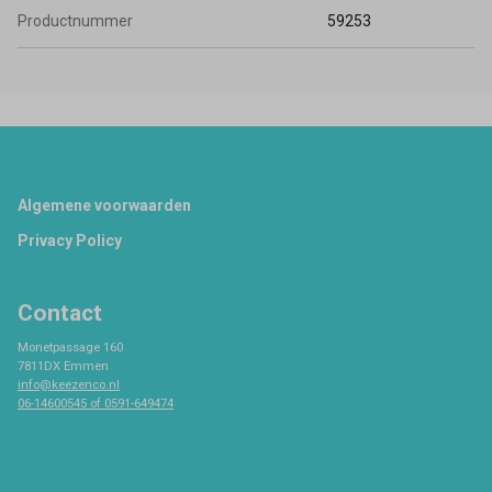
Productnummer
59253
Footer
Algemene voorwaarden
Privacy Policy
Contact
Monetpassage 160
7811DX Emmen
info@keezenco.nl
06-14600545 of 0591-649474