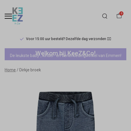
0
Voor 15:00 uur besteld? Dezelfde dag verzonden 🏃‍♀️
Dirkje
Welkom bij KeeZ&Co!
De leukste baby-, kinder- en tienerkledingwinkel van Emmen!
broek
Home
Dirkje broek
-
Keez&Co