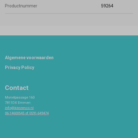
Productnummer
59264
Footer
Algemene voorwaarden
Privacy Policy
Contact
Monetpassage 160
7811DX Emmen
info@keezenco.nl
06-14600545 of 0591-649474