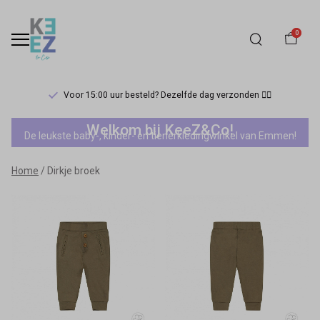
0
Voor 15:00 uur besteld? Dezelfde dag verzonden 🏃‍♀️
Dirkje
Welkom bij KeeZ&Co!
De leukste baby-, kinder- en tienerkledingwinkel van Emmen!
broek
Home
Dirkje broek
-
Keez&Co