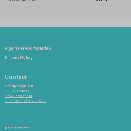
Footer
Algemene voorwaarden
Privacy Policy
Contact
Monetpassage 160
7811DX Emmen
info@keezenco.nl
06-14600545 of 0591-649474
Openingstijden