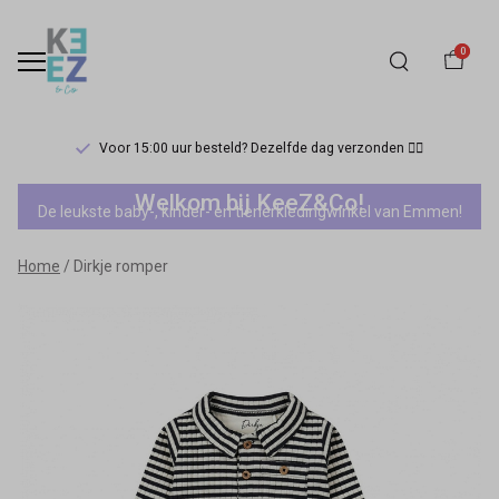
0
Voor 15:00 uur besteld? Dezelfde dag verzonden 🏃‍♀️
Dirkje
Welkom bij KeeZ&Co!
De leukste baby-, kinder- en tienerkledingwinkel van Emmen!
romper
Home
Dirkje romper
-
Keez&Co