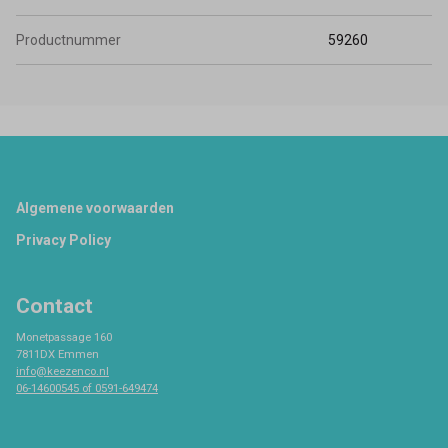
Productnummer
59260
Footer
Algemene voorwaarden
Privacy Policy
Contact
Monetpassage 160
7811DX Emmen
info@keezenco.nl
06-14600545 of 0591-649474