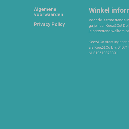
Footer
Winkel infor
Algemene
voorwaarden
Voor de laatste trends in
Privacy Policy
ga je naar Keez&Co! De 
je ontzettend welkom ben
Keez&Co staat ingeschr
als KeeZ&Co b.v. 04071
NL819610872B01.