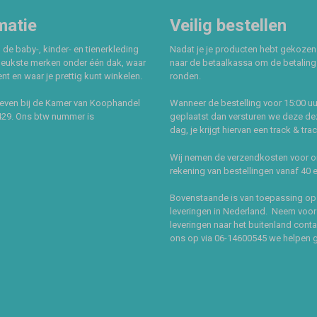
matie
Veilig bestellen
 de baby-, kinder- en tienerkleding
Nadat je je producten hebt gekozen
leukste merken onder één dak, waar
naar de betaalkassa om de betaling 
t en waar je prettig kunt winkelen.
ronden.
even bij de Kamer van Koophandel
Wanneer de bestelling voor 15:00 uu
429. Ons btw nummer is
geplaatst dan versturen we deze de
dag, je krijgt hiervan een track & tra
Wij nemen de verzendkosten voor 
rekening van bestellingen vanaf 40 
Bovenstaande is van toepassing op
leveringen in Nederland. Neem voor
leveringen naar het buitenland cont
ons op via 06-14600545 we helpen 