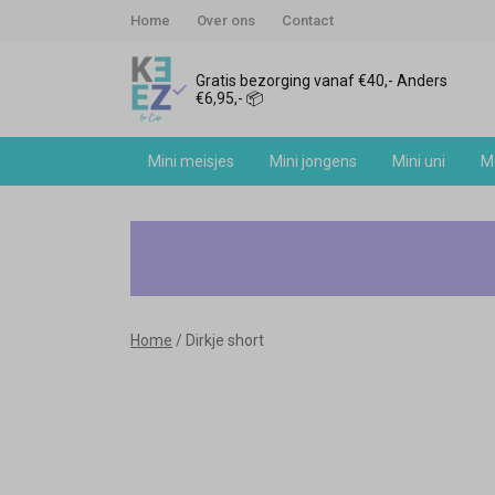
Home
Over ons
Contact
Gratis bezorging vanaf €40,- Anders
€6,95,- 📦
Mini meisjes
Mini jongens
Mini uni
Me
Dirkje
short
-
Home
Dirkje short
Keez&Co