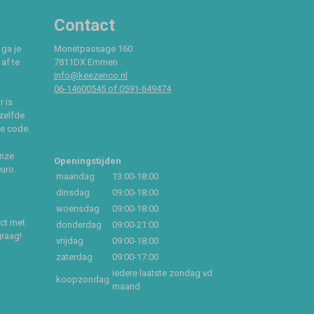
Contact
 ga je
Monetpassage 160
af te
7811DX Emmen
info@keezenco.nl
06-14600545 of 0591-649474
r is
zelfde
ce code.
onze
Openingstijden
euro.
maandag
13:00-18:00
dinsdag
09:00-18:00
woensdag
09:00-18:00
act met
donderdag
09:00-21:00
graag!
vrijdag
09:00-18:00
zaterdag
09:00-17:00
iedere laatste zondag vd
koopzondag
maand