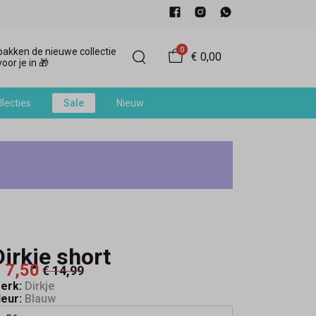
0
akken de nieuwe collectie
€ 0,00
oor je in 🎁
llecties
Sale
Nieuw
Dirkje short
 7,50
€ 14,99
erk:
Dirkje
leur:
Blauw