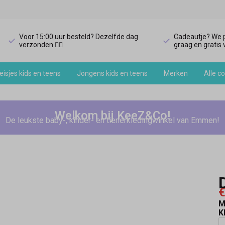
Voor 15:00 uur besteld? Dezelfde dag
Cadeautje? We p
verzonden 🏃‍♀️
graag en gratis v
isjes kids en teens
Jongens kids en teens
Merken
Alle co
Welkom bij KeeZ&Co!
De leukste baby-, kinder- en tienerkledingwinkel van Emmen!
€
M
K