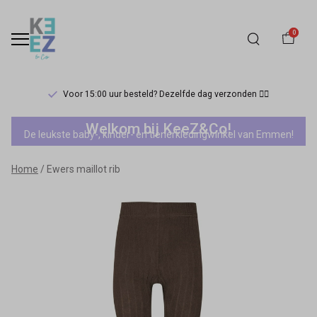
0
Voor 15:00 uur besteld? Dezelfde dag verzonden 🏃‍♀️
Ewers
Welkom bij KeeZ&Co!
De leukste baby-, kinder- en tienerkledingwinkel van Emmen!
maillot
Home
Ewers maillot rib
rib
-
Keez&Co