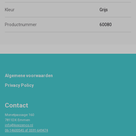
Kleur
Grijs
Productnummer
60080
Footer
Algemene voorwaarden
Privacy Policy
Contact
Monetpassage 160
7811DX Emmen
info@keezenco.nl
06-14600545 of 0591-649474