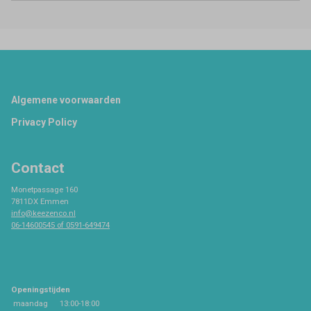
Footer
Algemene voorwaarden
Privacy Policy
Contact
Monetpassage 160
7811DX Emmen
info@keezenco.nl
06-14600545 of 0591-649474
Openingstijden
maandag
13:00-18:00