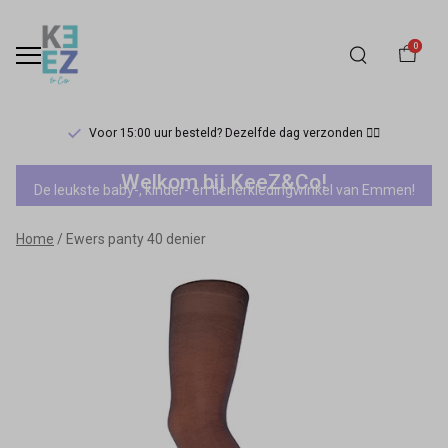
0
Voor 15:00 uur besteld? Dezelfde dag verzonden 🏃‍♀️
Ewers
Welkom bij KeeZ&Co!
De leukste baby-, kinder- en tienerkledingwinkel van Emmen!
panty
Home
Ewers panty 40 denier
40
denier
-
Keez&Co