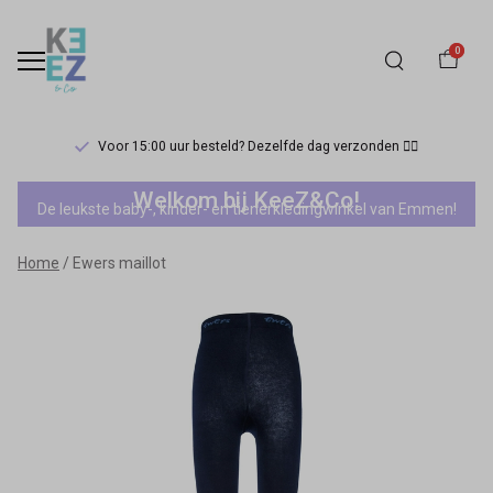
0
Voor 15:00 uur besteld? Dezelfde dag verzonden 🏃‍♀️
Ewers
Welkom bij KeeZ&Co!
De leukste baby-, kinder- en tienerkledingwinkel van Emmen!
maillot
Home
Ewers maillot
-
Keez&Co