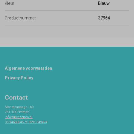
Kleur
Blauw
Productnummer
37964
Footer
Algemene voorwaarden
Privacy Policy
Contact
Monetpassage 160
7811DX Emmen
info@keezenco.nl
06-14600545 of 0591-649474