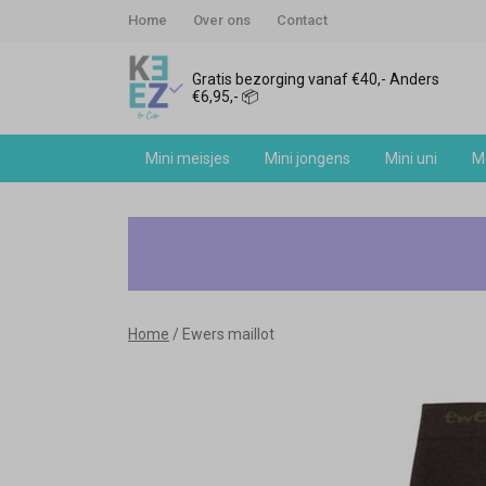
Home
Over ons
Contact
Gratis bezorging vanaf €40,- Anders
€6,95,- 📦
Mini meisjes
Mini jongens
Mini uni
Me
Ewers
maillot
-
Home
Ewers maillot
Keez&Co