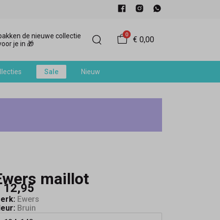
0
akken de nieuwe collectie
€ 0,00
oor je in 🎁
llecties
Sale
Nieuw
Ewers maillot
 12,95
erk:
Ewers
leur:
Bruin