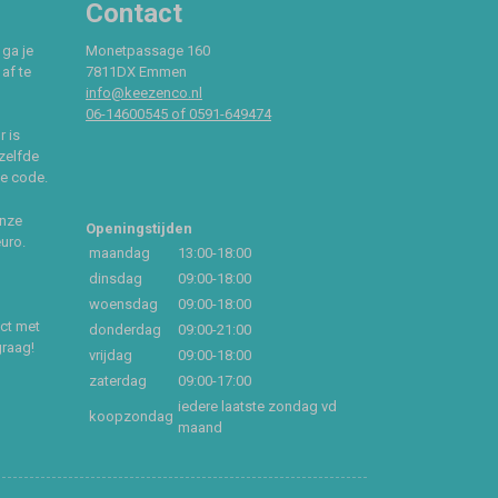
Contact
 ga je
Monetpassage 160
af te
7811DX Emmen
info@keezenco.nl
06-14600545 of 0591-649474
r is
zelfde
ce code.
onze
Openingstijden
euro.
maandag
13:00-18:00
dinsdag
09:00-18:00
woensdag
09:00-18:00
act met
donderdag
09:00-21:00
graag!
vrijdag
09:00-18:00
zaterdag
09:00-17:00
iedere laatste zondag vd
koopzondag
maand