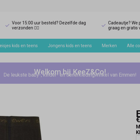
Voor 15:00 uur besteld? Dezelfde dag
Cadeautje? We p
verzonden 🏃‍♀️
graag en gratis v
isjes kids en teens
Jongens kids en teens
Merken
Alle co
Welkom bij KeeZ&Co!
De leukste baby-, kinder- en tienerkledingwinkel van Emmen!
€
M
K