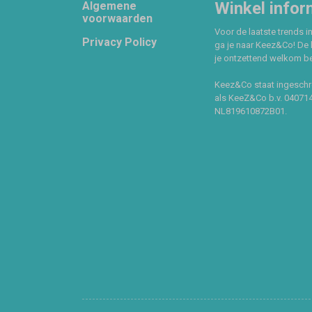
Footer
Winkel infor
Algemene
voorwaarden
Voor de laatste trends in
Privacy Policy
ga je naar Keez&Co! De 
je ontzettend welkom ben
Keez&Co staat ingeschr
als KeeZ&Co b.v. 04071
NL819610872B01.