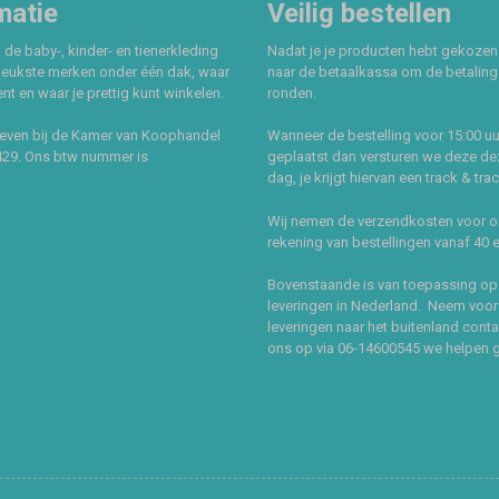
matie
Veilig bestellen
 de baby-, kinder- en tienerkleding
Nadat je je producten hebt gekozen
leukste merken onder één dak, waar
naar de betaalkassa om de betaling 
t en waar je prettig kunt winkelen.
ronden.
even bij de Kamer van Koophandel
Wanneer de bestelling voor 15:00 uu
429. Ons btw nummer is
geplaatst dan versturen we deze de
dag, je krijgt hiervan een track & tra
Wij nemen de verzendkosten voor 
rekening van bestellingen vanaf 40 
Bovenstaande is van toepassing op
leveringen in Nederland. Neem voor
leveringen naar het buitenland cont
ons op via 06-14600545 we helpen 