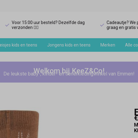
Voor 15:00 uur besteld? Dezelfde dag
Cadeautje? We p
verzonden 🏃‍♀️
graag en gratis v
isjes kids en teens
Jongens kids en teens
Merken
Alle co
Welkom bij KeeZ&Co!
De leukste baby-, kinder- en tienerkledingwinkel van Emmen!
€
M
K