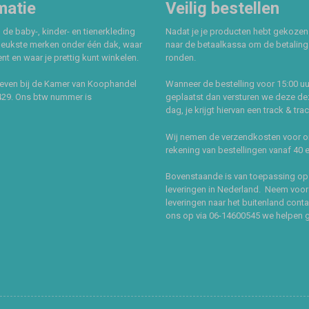
matie
Veilig bestellen
 de baby-, kinder- en tienerkleding
Nadat je je producten hebt gekozen
leukste merken onder één dak, waar
naar de betaalkassa om de betaling 
t en waar je prettig kunt winkelen.
ronden.
even bij de Kamer van Koophandel
Wanneer de bestelling voor 15:00 uu
429. Ons btw nummer is
geplaatst dan versturen we deze de
dag, je krijgt hiervan een track & tra
Wij nemen de verzendkosten voor 
rekening van bestellingen vanaf 40 
Bovenstaande is van toepassing op
leveringen in Nederland. Neem voor
leveringen naar het buitenland cont
ons op via 06-14600545 we helpen 