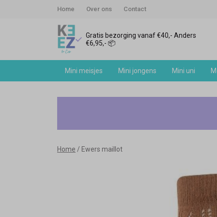
Home
Over ons
Contact
Gratis bezorging vanaf €40,- Anders
€6,95,- 📦
Mini meisjes
Mini jongens
Mini uni
Me
Ewers
maillot
-
Home
Ewers maillot
Keez&Co