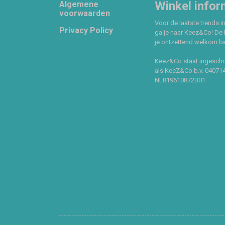
Footer
Winkel infor
Algemene
voorwaarden
Voor de laatste trends in
Privacy Policy
ga je naar Keez&Co! De 
je ontzettend welkom ben
Keez&Co staat ingeschr
als KeeZ&Co b.v. 04071
NL819610872B01.