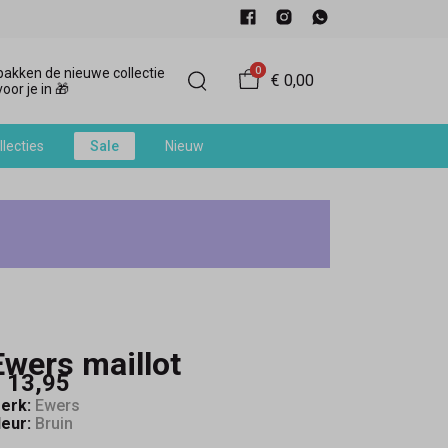
0
akken de nieuwe collectie
€ 0,00
oor je in 🎁
llecties
Sale
Nieuw
Ewers maillot
 13,95
erk:
Ewers
leur:
Bruin