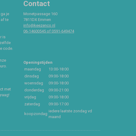
Contact
 ga je
Monetpassage 160
af te
7811DX Emmen
info@keezenco.nl
06-14600545 of 0591-649474
r is
zelfde
ce code.
onze
Openingstijden
euro.
maandag
13:00-18:00
dinsdag
09:00-18:00
woensdag
09:00-18:00
act met
donderdag
09:00-21:00
graag!
vrijdag
09:00-18:00
zaterdag
09:00-17:00
iedere laatste zondag vd
koopzondag
maand