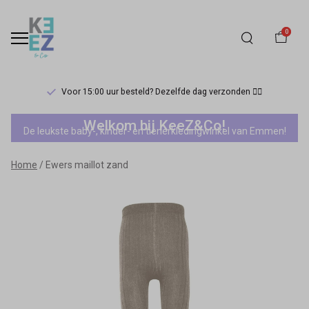
0
Voor 15:00 uur besteld? Dezelfde dag verzonden 🏃‍♀️
Ewers
Welkom bij KeeZ&Co!
De leukste baby-, kinder- en tienerkledingwinkel van Emmen!
maillot
Home
Ewers maillot zand
zand
-
Keez&Co