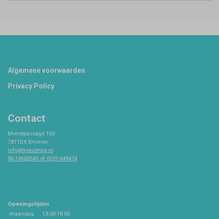
Footer
Algemene voorwaarden
Privacy Policy
Contact
Monetpassage 160
7811DX Emmen
info@keezenco.nl
06-14600545 of 0591-649474
Openingstijden
maandag
13:00-18:00