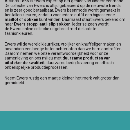
Al sinds 1866 is Ewers expert op het gebied van kinderbeenmode.
De collectie van Ewers is altijd gebaseerd op de nieuwste trends
en is zeer goed betaalbaar. Ewers beenmode wordt gemaakt in
tientallen kleuren, zodat u voor iedere outfit een bijpassende
maillot
of
sokken
kunt vinden. Daarnaast staat Ewers bekend om
haar
Ewers stoppi anti-slip sokken
. Ieder seizoen wordt
de Ewers online collectie uitgebreid met de laatste
fashionkleuren.
Ewers wil de wereld kleurrijker, vrolijker en knuffeliger maken en
bovendien een beetje beter achterlaten dan we hem aantroffen.
Daarom nemen we onze verantwoordelijkheid voor onze
samenleving en ons milieu met
duurzame producten van
uitstekende kwaliteit
, duurzame bedrijfsvoering en ethisch
onberispelijke productieprocessen.
Neem Ewers rustig een maatje kleiner, het merk valt groter dan
gemiddeld.