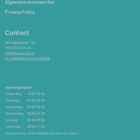
Footer
Algemene voorwaarden
Privacy Policy
Contact
Monetpassage 160
7811DX Emmen
info@keezenco.nl
06-14600545 of 0591-649474
Openingstijden
maandag
13:00-18:00
dinsdag
09:00-18:00
woensdag
09:00-18:00
donderdag
09:00-21:00
vrijdag
09:00-18:00
zaterdag
09:00-17:00
koopzondag
iedere laatste zondag vd maand