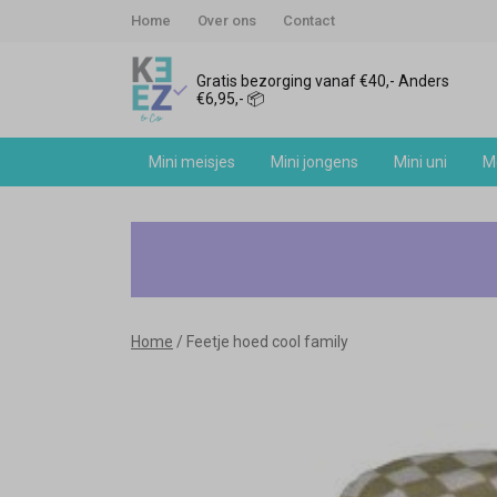
Home
Over ons
Contact
Gratis bezorging vanaf €40,- Anders
€6,95,- 📦
Mini meisjes
Mini jongens
Mini uni
Me
Feetje
hoed
cool
Home
Feetje hoed cool family
family
-
Keez&Co