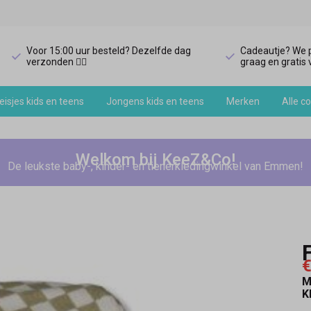
Voor 15:00 uur besteld? Dezelfde dag
Cadeautje? We p
verzonden 🏃‍♀️
graag en gratis v
isjes kids en teens
Jongens kids en teens
Merken
Alle co
Welkom bij KeeZ&Co!
De leukste baby-, kinder- en tienerkledingwinkel van Emmen!
€
M
K