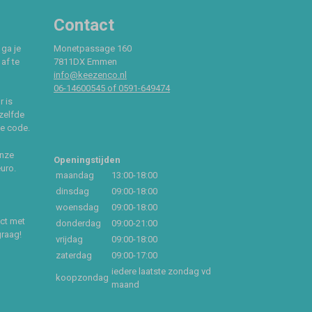
Contact
 ga je
Monetpassage 160
af te
7811DX Emmen
info@keezenco.nl
06-14600545 of 0591-649474
r is
zelfde
ce code.
onze
Openingstijden
euro.
maandag
13:00-18:00
dinsdag
09:00-18:00
woensdag
09:00-18:00
act met
donderdag
09:00-21:00
graag!
vrijdag
09:00-18:00
zaterdag
09:00-17:00
iedere laatste zondag vd
koopzondag
maand