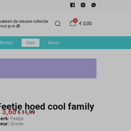
0
akken de nieuwe collectie
€ 0,00
oor je in 🎁
llecties
Sale
Nieuw
Feetje hoed cool family
 3,60
€ 11,99
erk:
Feetje
leur:
Groen