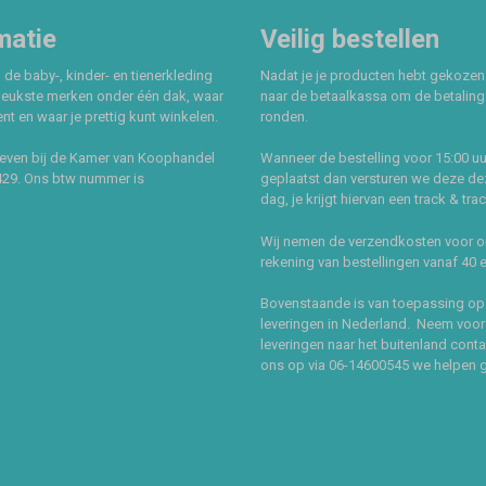
matie
Veilig bestellen
 de baby-, kinder- en tienerkleding
Nadat je je producten hebt gekozen
leukste merken onder één dak, waar
naar de betaalkassa om de betaling 
t en waar je prettig kunt winkelen.
ronden.
even bij de Kamer van Koophandel
Wanneer de bestelling voor 15:00 uu
429. Ons btw nummer is
geplaatst dan versturen we deze de
dag, je krijgt hiervan een track & tra
Wij nemen de verzendkosten voor 
rekening van bestellingen vanaf 40 
Bovenstaande is van toepassing op
leveringen in Nederland. Neem voor
leveringen naar het buitenland cont
ons op via 06-14600545 we helpen 