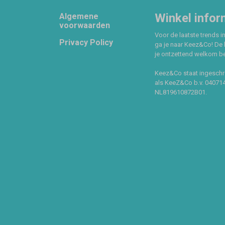
Footer
Winkel infor
Algemene
voorwaarden
Voor de laatste trends in
Privacy Policy
ga je naar Keez&Co! De 
je ontzettend welkom ben
Keez&Co staat ingeschr
als KeeZ&Co b.v. 04071
NL819610872B01.