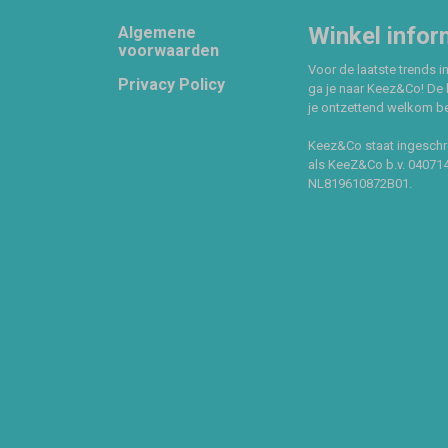
Footer
Winkel infor
Algemene
voorwaarden
Voor de laatste trends in
Privacy Policy
ga je naar Keez&Co! De 
je ontzettend welkom ben
Keez&Co staat ingeschr
als KeeZ&Co b.v. 04071
NL819610872B01.