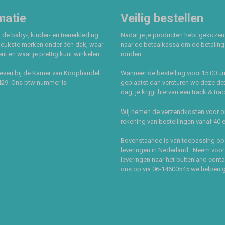
matie
Veilig bestellen
 de baby-, kinder- en tienerkleding
Nadat je je producten hebt gekozen
leukste merken onder één dak, waar
naar de betaalkassa om de betaling 
t en waar je prettig kunt winkelen.
ronden.
even bij de Kamer van Koophandel
Wanneer de bestelling voor 15:00 uu
429. Ons btw nummer is
geplaatst dan versturen we deze de
dag, je krijgt hiervan een track & tra
Wij nemen de verzendkosten voor 
rekening van bestellingen vanaf 40 
Bovenstaande is van toepassing op
leveringen in Nederland. Neem voor
leveringen naar het buitenland cont
ons op via 06-14600545 we helpen 