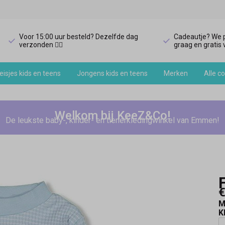
Voor 15:00 uur besteld? Dezelfde dag
Cadeautje? We p
verzonden 🏃‍♀️
graag en gratis v
isjes kids en teens
Jongens kids en teens
Merken
Alle co
Welkom bij KeeZ&Co!
De leukste baby-, kinder- en tienerkledingwinkel van Emmen!
€
M
K