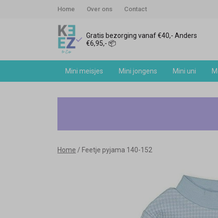
Home
Over ons
Contact
Gratis bezorging vanaf €40,- Anders
€6,95,- 📦
Mini meisjes
Mini jongens
Mini uni
Me
Feetje
pyjama
140-
Home
Feetje pyjama 140-152
152
-
Keez&Co