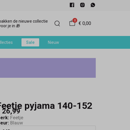
0
akken de nieuwe collectie
€ 0,00
oor je in 🎁
llecties
Sale
Nieuw
Feetje pyjama 140-152
 26,99
erk:
Feetje
leur:
Blauw