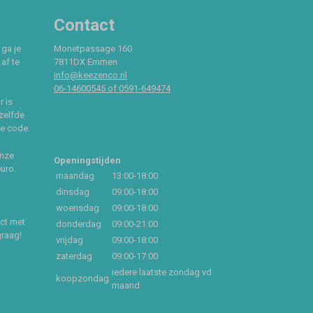
Contact
 ga je
Monetpassage 160
af te
7811DX Emmen
info@keezenco.nl
06-14600545 of 0591-649474
r is
zelfde
ce code.
onze
Openingstijden
euro.
maandag
13:00-18:00
dinsdag
09:00-18:00
woensdag
09:00-18:00
act met
donderdag
09:00-21:00
graag!
vrijdag
09:00-18:00
zaterdag
09:00-17:00
iedere laatste zondag vd
koopzondag
maand