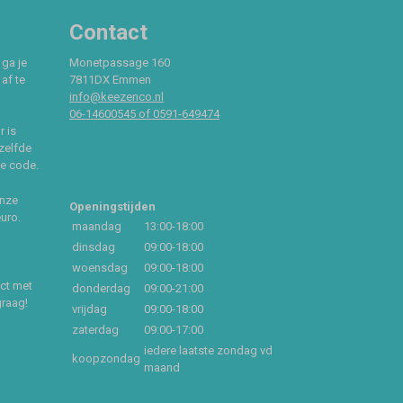
Contact
 ga je
Monetpassage 160
af te
7811DX Emmen
info@keezenco.nl
06-14600545 of 0591-649474
r is
zelfde
ce code.
onze
Openingstijden
euro.
maandag
13:00-18:00
dinsdag
09:00-18:00
woensdag
09:00-18:00
act met
donderdag
09:00-21:00
graag!
vrijdag
09:00-18:00
zaterdag
09:00-17:00
iedere laatste zondag vd
koopzondag
maand