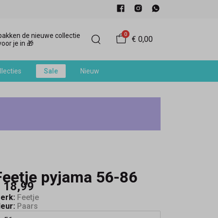
0
akken de nieuwe collectie
€ 0,00
oor je in 🎁
llecties
Sale
Nieuw
Feetje pyjama 56-86
 18,99
erk:
Feetje
leur:
Paars