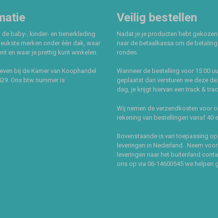
matie
Veilig bestellen
 de baby-, kinder- en tienerkleding
Nadat je je producten hebt gekozen
leukste merken onder één dak, waar
naar de betaalkassa om de betaling 
t en waar je prettig kunt winkelen.
ronden.
even bij de Kamer van Koophandel
Wanneer de bestelling voor 15:00 uu
429. Ons btw nummer is
geplaatst dan versturen we deze de
dag, je krijgt hiervan een track & tra
Wij nemen de verzendkosten voor 
rekening van bestellingen vanaf 40 
Bovenstaande is van toepassing op
leveringen in Nederland. Neem voor
leveringen naar het buitenland cont
ons op via 06-14600545 we helpen 