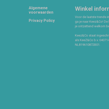
Footer
Winkel infor
Algemene
voorwaarden
Voor de laatste trends in
Privacy Policy
ga je naar Keez&Co! De 
je ontzettend welkom ben
Keez&Co staat ingeschr
als KeeZ&Co b.v. 04071
NL819610872B01.