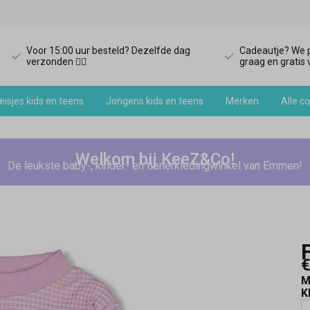
Voor 15:00 uur besteld? Dezelfde dag
Cadeautje? We p
verzonden 🏃‍♀️
graag en gratis v
isjes kids en teens
Jongens kids en teens
Merken
Alle co
Welkom bij KeeZ&Co!
De leukste baby-, kinder- en tienerkledingwinkel van Emmen!
€
M
K