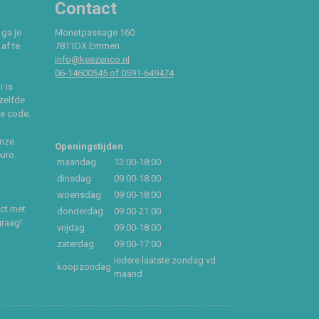
Contact
 ga je
Monetpassage 160
af te
7811DX Emmen
info@keezenco.nl
06-14600545 of 0591-649474
r is
zelfde
ce code.
onze
Openingstijden
euro.
maandag
13:00-18:00
dinsdag
09:00-18:00
woensdag
09:00-18:00
act met
donderdag
09:00-21:00
graag!
vrijdag
09:00-18:00
zaterdag
09:00-17:00
iedere laatste zondag vd
koopzondag
maand