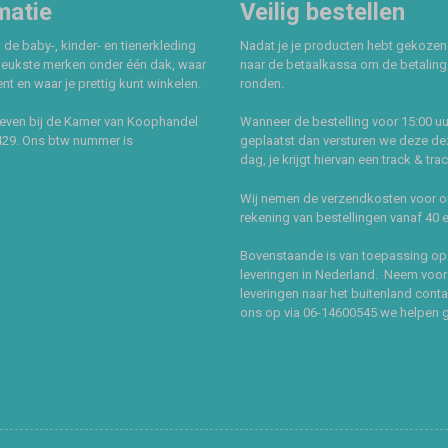
matie
Veilig bestellen
 de baby-, kinder- en tienerkleding
Nadat je je producten hebt gekozen
leukste merken onder één dak, waar
naar de betaalkassa om de betaling 
t en waar je prettig kunt winkelen.
ronden.
even bij de Kamer van Koophandel
Wanneer de bestelling voor 15:00 uu
429. Ons btw nummer is
geplaatst dan versturen we deze de
dag, je krijgt hiervan een track & tra
Wij nemen de verzendkosten voor 
rekening van bestellingen vanaf 40 
Bovenstaande is van toepassing op
leveringen in Nederland. Neem voor
leveringen naar het buitenland cont
ons op via 06-14600545 we helpen 