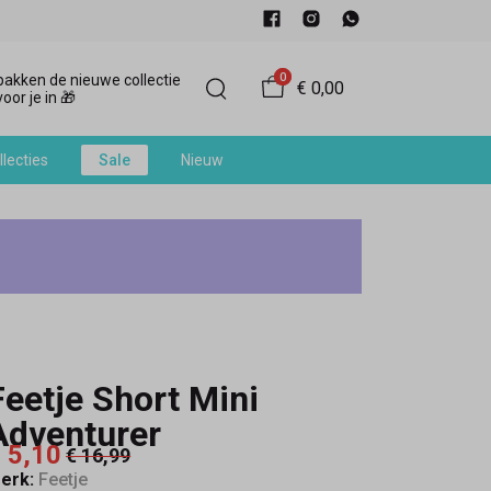
0
akken de nieuwe collectie
€ 0,00
oor je in 🎁
llecties
Sale
Nieuw
Feetje Short Mini
Adventurer
 5,10
€ 16,99
erk:
Feetje