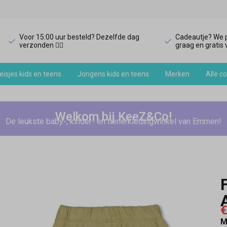
Voor 15:00 uur besteld? Dezelfde dag
Cadeautje? We p
verzonden 🏃‍♀️
graag en gratis v
isjes kids en teens
Jongens kids en teens
Merken
Alle co
Welkom bij KeeZ&Co!
De leukste baby-, kinder- en tienerkledingwinkel van Emmen!
€
M