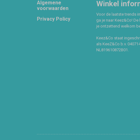
Footer
Winkel infor
Algemene
voorwaarden
Voor de laatste trends in
Privacy Policy
ga je naar Keez&Co! De 
je ontzettend welkom ben
Keez&Co staat ingeschr
als KeeZ&Co b.v. 04071
NL819610872B01.