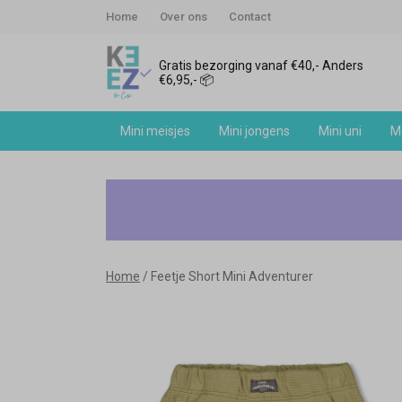
Home
Over ons
Contact
Gratis bezorging vanaf €40,- Anders
€6,95,- 📦
Mini meisjes
Mini jongens
Mini uni
Me
Feetje
Short
Mini
Home
Feetje Short Mini Adventurer
Adventurer
-
Keez&Co