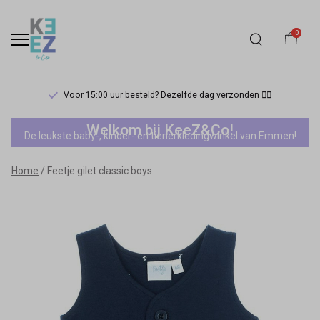
0
Voor 15:00 uur besteld? Dezelfde dag verzonden 🏃‍♀️
Feetje
Welkom bij KeeZ&Co!
De leukste baby-, kinder- en tienerkledingwinkel van Emmen!
gilet
Home
Feetje gilet classic boys
classic
boys
-
Keez&Co