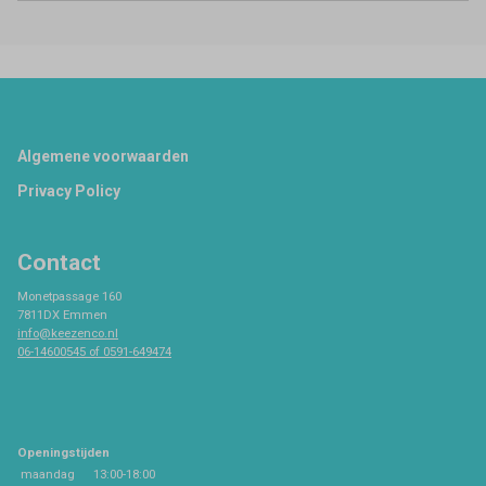
Footer
Algemene voorwaarden
Privacy Policy
Contact
Monetpassage 160
7811DX Emmen
info@keezenco.nl
06-14600545 of 0591-649474
Openingstijden
maandag
13:00-18:00