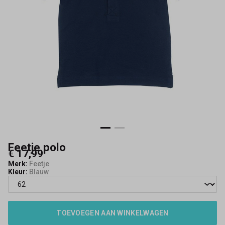
Feetje polo
€ 17,99
Merk:
Feetje
Kleur:
Blauw
TOEVOEGEN AAN WINKELWAGEN