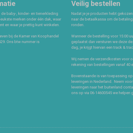
matie
Veilig bestellen
 de baby-, kinder- en tienerkleding
Nadat je je producten hebt gekozen
leukste merken onder één dak, waar
naar de betaalkassa om de betaling 
t en waar je prettig kunt winkelen.
ronden.
even bij de Kamer van Koophandel
Wanneer de bestelling voor 15:00 uu
429. Ons btw nummer is
geplaatst dan versturen we deze de
dag, je krijgt hiervan een track & tra
Wij nemen de verzendkosten voor 
rekening van bestellingen vanaf 40 
Bovenstaande is van toepassing op
leveringen in Nederland. Neem voor
leveringen naar het buitenland cont
ons op via 06-14600545 we helpen 