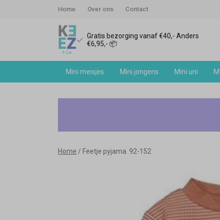
Home
Over ons
Contact
Gratis bezorging vanaf €40,- Anders
€6,95,- 📦
Mini meisjes
Mini jongens
Mini uni
Me
Feetje
pyjama.
92-
Home
Feetje pyjama. 92-152
152
-
Keez&Co