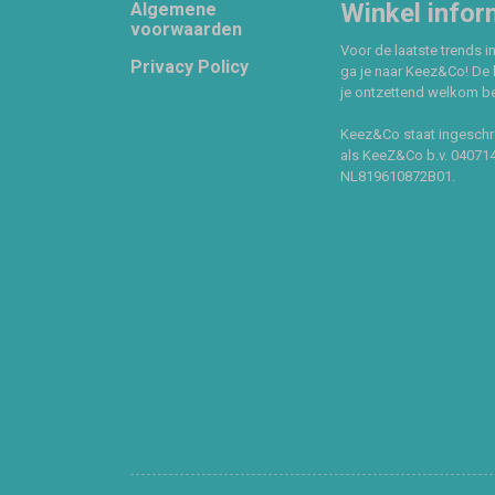
Footer
Winkel infor
Algemene
voorwaarden
Voor de laatste trends in
Privacy Policy
ga je naar Keez&Co! De 
je ontzettend welkom ben
Keez&Co staat ingeschr
als KeeZ&Co b.v. 04071
NL819610872B01.