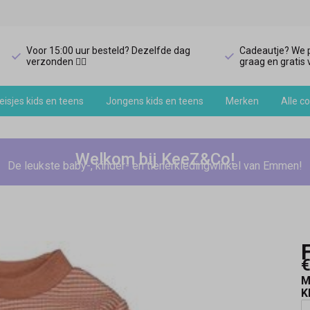
Voor 15:00 uur besteld? Dezelfde dag
Cadeautje? We p
verzonden 🏃‍♀️
graag en gratis v
isjes kids en teens
Jongens kids en teens
Merken
Alle co
Welkom bij KeeZ&Co!
De leukste baby-, kinder- en tienerkledingwinkel van Emmen!
€
M
K