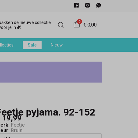
0
akken de nieuwe collectie
€ 0,00
oor je in 🎁
llecties
Sale
Nieuw
Feetje pyjama. 92-152
 19,99
erk:
Feetje
leur:
Bruin