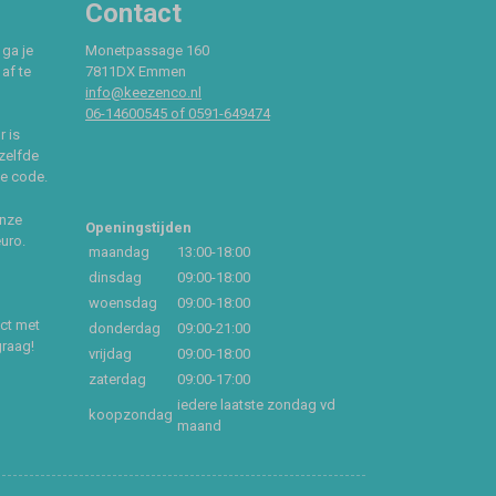
Contact
 ga je
Monetpassage 160
af te
7811DX Emmen
info@keezenco.nl
06-14600545 of 0591-649474
r is
zelfde
ce code.
onze
Openingstijden
euro.
maandag
13:00-18:00
dinsdag
09:00-18:00
woensdag
09:00-18:00
act met
donderdag
09:00-21:00
graag!
vrijdag
09:00-18:00
zaterdag
09:00-17:00
iedere laatste zondag vd
koopzondag
maand